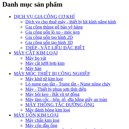
Danh mục sản phẩm
DỊCH VỤ GIA CÔNG CƠ KHÍ
Dịch vụ cho thuê máy - thiết bị hít kính nâng kính
Gia công thùng gỗ bảo vệ hàng
Gia công uốn lò xo - móc kẹp
Gia công uốn tạo hình 2D
Gia công uốn tạo hình 3D
THÉP - VẬT LIỆU ĐẶC BIỆT
MÁY CẮT KIM LOẠI
Máy bo vát
Máy cắt lưỡi hợp kim
Máy hàn
MÁY MÓC THIẾT BỊ CÔNG NGHIỆP
Máy khử từ kim loại
Lò nung cao tần - Trung tần - Nung nóng chảy
Máy - Thiết bị phun sơn tĩnh điện
Máy bôi keo - Bắt vít tự động
Máy làm cốc - hộp -tô -đĩa bằng giấy an toàn
MÁY THÔNG TẮC ĐƯỜNG ỐNG
Máy đánh bóng kim loại
MÁY UỐN KIM LOẠI
Máy chấn kim loại
Máy côn đầu ống