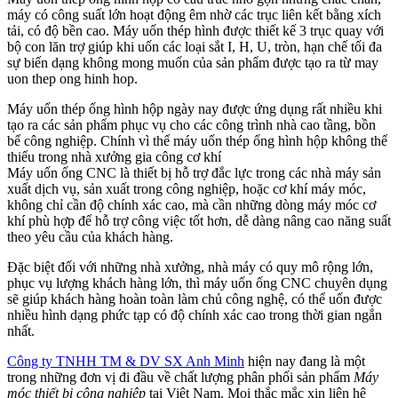
máy có công suất lớn hoạt động êm nhờ các trục liên kết bằng xích
tải, có độ bền cao. Máy uốn thép hình được thiết kế 3 trục quay với
bộ con lăn trợ giúp khi uốn các loại sắt I, H, U, tròn, hạn chế tối đa
sự biến dạng không mong muốn của sản phẩm được tạo ra từ may
uon thep ong hinh hop.
Máy uốn thép ống hình hộp ngày nay được ứng dụng rất nhiều khi
tạo ra các sản phẩm phục vụ cho các công trình nhà cao tầng, bồn
bể công nghiệp. Chính vì thế máy uốn thép ống hình hộp không thể
thiếu trong nhà xưởng gia công cơ khí
Máy uốn ống CNC là thiết bị hỗ trợ đắc lực trong các nhà máy sản
xuất dịch vụ, sản xuất trong công nghiệp, hoặc cơ khí máy móc,
không chỉ cần độ chính xác cao, mà cần những dòng máy móc cơ
khí phù hợp để hỗ trợ công việc tốt hơn, dễ dàng nâng cao năng suất
theo yêu cầu của khách hàng.
Đặc biệt đối với những nhà xưởng, nhà máy có quy mô rộng lớn,
phục vụ lượng khách hàng lớn, thì máy uốn ống CNC chuyên dụng
sẽ giúp khách hàng hoàn toàn làm chủ công nghệ, có thể uốn được
nhiều hình dạng phức tạp có độ chính xác cao trong thời gian ngắn
nhất.
Công ty TNHH TM & DV SX Anh Minh
hiện nay đang là một
trong những đơn vị đi đầu về chất lượng phân phối sản phẩm
Máy
móc thiết bị công nghiệp
tại Việt Nam. Mọi thắc mắc xin liên hệ