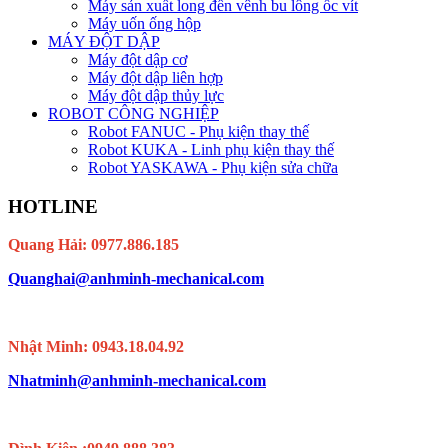
Máy sản xuất long đền vênh bu lông ốc vít
Máy uốn ống hộp
MÁY ĐỘT DẬP
Máy đột dập cơ
Máy đột dập liên hợp
Máy đột dập thủy lực
ROBOT CÔNG NGHIỆP
Robot FANUC - Phụ kiện thay thế
Robot KUKA - Linh phụ kiện thay thế
Robot YASKAWA - Phụ kiện sửa chữa
HOTLINE
Quang Hải: 0977.886.185
Quanghai@anhminh-mechanical.com
Nhật Minh: 0943.18.04.92
Nhatminh@anhminh-mechanical.com