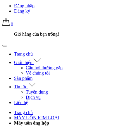
Đăng nhập
Đăng ký
0
Giỏ hàng của bạn trống!
Trang chủ
Giới thiệu
Câu hỏi thường gặp
Về chúng tôi
Sản phẩm
Tin tức
Tuyển dụng
Dịch vụ
Liên hệ
Trang chủ
MÁY UỐN KIM LOẠI
Máy uốn ống hộp