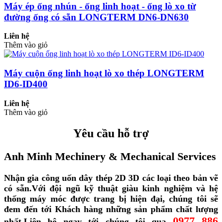
Máy ép ống nhún - ống linh hoạt - ống lò xo từ
đường ống có sẵn LONGTERM DN6-DN630
Liên hệ
Thêm vào giỏ
Máy cuộn ống linh hoạt lò xo thép LONGTERM
ID6-ID400
Liên hệ
Thêm vào giỏ
Yêu cầu hỗ trợ
Anh Minh Mechinery & Mechanical Services
Nhận gia công uốn dây thép 2D 3D các loại theo bản vẽ
có sẵn.
Với đội ngũ kỹ thuật giàu kinh nghiệm và hệ
thống máy móc được trang bị hiện đại, chúng tôi sẽ
đem đến tới Khách hàng những sản phẩm chất lượng
0977 886
nhất.
Liên hệ ngay tới chúng tôi qua