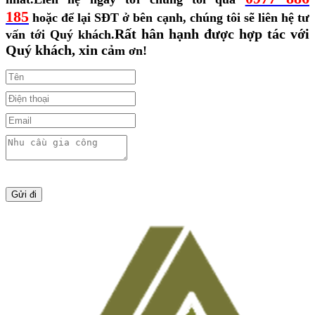
185
hoặc để lại SĐT ở bên cạnh, chúng tôi sẽ liên hệ tư
Rất hân hạnh được hợp tác với
vấn tới Quý khách.
Quý khách, xin cả
m ơn!
Gửi đi