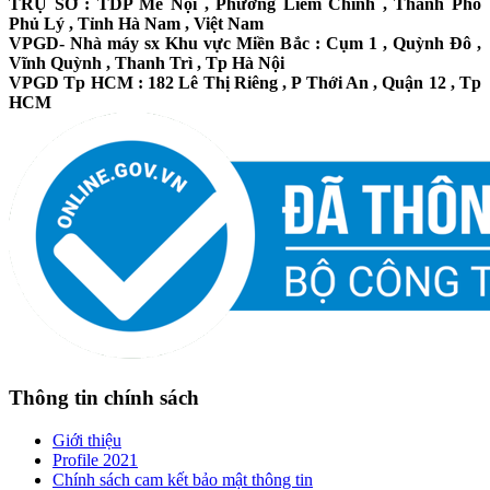
TRỤ SỞ : TDP Mễ Nội , Phường Liêm Chính , Thành Phố
Phủ Lý , Tỉnh Hà Nam , Việt Nam
VPGD- Nhà máy sx Khu vực Miền Bắc : Cụm 1 , Quỳnh Đô ,
Vĩnh Quỳnh , Thanh Trì , Tp Hà Nội
VPGD Tp HCM : 182 Lê Thị Riêng , P Thới An , Quận 12 , Tp
HCM
Thông tin chính sách
Giới thiệu
Profile 2021
Chính sách cam kết bảo mật thông tin