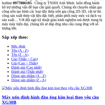
hotline
0977886185
. Công ty TNHH Anh Minh luôn đồng hành
hỗ trợ những vấn đề bạn cần giải quyết. Chúng tôi chuyên nhận gia
công uốn tạo hình các loại dây thép uốn gia công 2D-3D, vật tư thi
công sản xuất thép vật liệu đặc biệt, phân phối máy móc và dịch vụ
sản xuất… Với đội ngũ kỹ thuật giàu kinh nghiệm mà được trang bị
máy máy hiện đại, chúng tôi sẽ đáp ứng nhu cầu cung ứng với số
lượng lớn.
Sắp xếp theo:
Mặc định
Tên (A - Z)
Tên (Z - A)
Giá (Thấp > Cao)
Giá (Cao > Thấp)
Đánh giá (Cao nhất)
Đánh giá (Thấp nhất)
Dòng sản phẩm (A - Z)
Dòng sản phẩm (Z - A)
Máy uốn định hình đầu ống kim loại theo yêu cầu
XG30B