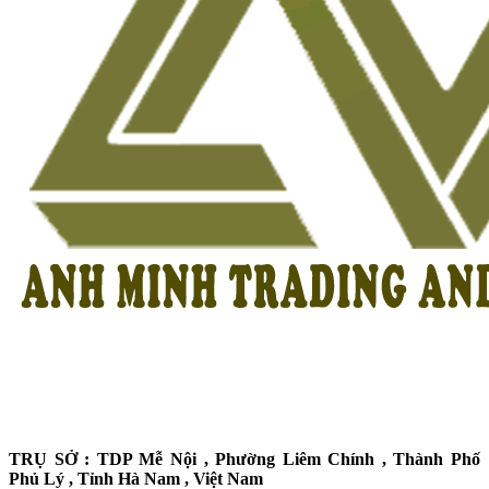
TRỤ SỞ : TDP Mễ Nội , Phường Liêm Chính , Thành Phố
Phủ Lý , Tỉnh Hà Nam , Việt Nam