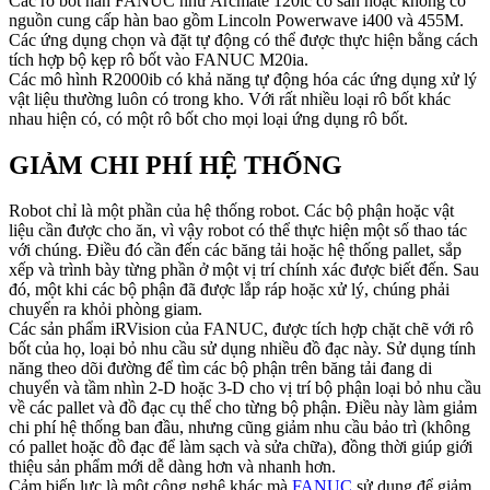
Các rô bốt hàn FANUC như Arcmate 120ic có sẵn hoặc không có
nguồn cung cấp hàn bao gồm Lincoln Powerwave i400 và 455M.
Các ứng dụng chọn và đặt tự động có thể được thực hiện bằng cách
tích hợp bộ kẹp rô bốt vào FANUC M20ia.
Các mô hình R2000ib có khả năng tự động hóa các ứng dụng xử lý
vật liệu thường luôn có trong kho. Với rất nhiều loại rô bốt khác
nhau hiện có, có một rô bốt cho mọi loại ứng dụng rô bốt.
GIẢM CHI PHÍ HỆ THỐNG
Robot chỉ là một phần của hệ thống robot. Các bộ phận hoặc vật
liệu cần được cho ăn, vì vậy robot có thể thực hiện một số thao tác
với chúng. Điều đó cần đến các băng tải hoặc hệ thống pallet, sắp
xếp và trình bày từng phần ở một vị trí chính xác được biết đến. Sau
đó, một khi các bộ phận đã được lắp ráp hoặc xử lý, chúng phải
chuyển ra khỏi phòng giam.
Các sản phẩm iRVision của FANUC, được tích hợp chặt chẽ với rô
bốt của họ, loại bỏ nhu cầu sử dụng nhiều đồ đạc này. Sử dụng tính
năng theo dõi đường để tìm các bộ phận trên băng tải đang di
chuyển và tầm nhìn 2-D hoặc 3-D cho vị trí bộ phận loại bỏ nhu cầu
về các pallet và đồ đạc cụ thể cho từng bộ phận. Điều này làm giảm
chi phí hệ thống ban đầu, nhưng cũng giảm nhu cầu bảo trì (không
có pallet hoặc đồ đạc để làm sạch và sửa chữa), đồng thời giúp giới
thiệu sản phẩm mới dễ dàng hơn và nhanh hơn.
Cảm biến lực là một công nghệ khác mà
FANUC
sử dụng để giảm