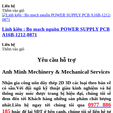
Liên hệ
Thêm vào giỏ
Linh kiện : Bo mạch nguồn POWER SUPPLY PCB
A16B-1212-0871
Liên hệ
Thêm vào giỏ
Yêu cầu hỗ trợ
Anh Minh Mechinery & Mechanical Services
Nhận gia công uốn dây thép 2D 3D các loại theo bản vẽ
có sẵn.
Với đội ngũ kỹ thuật giàu kinh nghiệm và hệ
thống máy móc được trang bị hiện đại, chúng tôi sẽ
đem đến tới Khách hàng những sản phẩm chất lượng
0977 886
nhất.
Liên hệ ngay tới chúng tôi qua
185
hoặc để lại SĐT ở bên cạnh, chúng tôi sẽ liên hệ tư