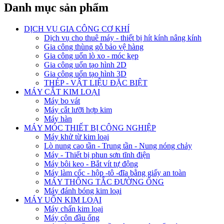
Danh mục sản phẩm
DỊCH VỤ GIA CÔNG CƠ KHÍ
Dịch vụ cho thuê máy - thiết bị hít kính nâng kính
Gia công thùng gỗ bảo vệ hàng
Gia công uốn lò xo - móc kẹp
Gia công uốn tạo hình 2D
Gia công uốn tạo hình 3D
THÉP - VẬT LIỆU ĐẶC BIỆT
MÁY CẮT KIM LOẠI
Máy bo vát
Máy cắt lưỡi hợp kim
Máy hàn
MÁY MÓC THIẾT BỊ CÔNG NGHIỆP
Máy khử từ kim loại
Lò nung cao tần - Trung tần - Nung nóng chảy
Máy - Thiết bị phun sơn tĩnh điện
Máy bôi keo - Bắt vít tự động
Máy làm cốc - hộp -tô -đĩa bằng giấy an toàn
MÁY THÔNG TẮC ĐƯỜNG ỐNG
Máy đánh bóng kim loại
MÁY UỐN KIM LOẠI
Máy chấn kim loại
Máy côn đầu ống