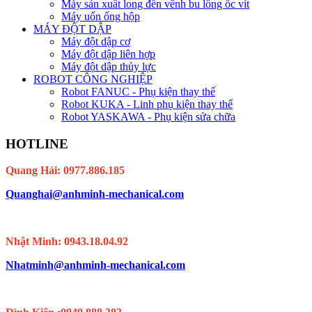
Máy sản xuất long đền vênh bu lông ốc vít
Máy uốn ống hộp
MÁY ĐỘT DẬP
Máy đột dập cơ
Máy đột dập liên hợp
Máy đột dập thủy lực
ROBOT CÔNG NGHIỆP
Robot FANUC - Phụ kiện thay thế
Robot KUKA - Linh phụ kiện thay thế
Robot YASKAWA - Phụ kiện sửa chữa
HOTLINE
Quang Hải: 0977.886.185
Quanghai@anhminh-mechanical.com
Nhật Minh: 0943.18.04.92
Nhatminh@anhminh-mechanical.com