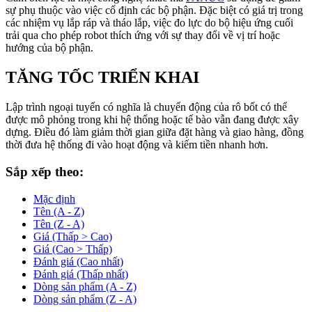
sự phụ thuộc vào việc cố định các bộ phận. Đặc biệt có giá trị trong
các nhiệm vụ lắp ráp và tháo lắp, việc đo lực do bộ hiệu ứng cuối
trải qua cho phép robot thích ứng với sự thay đổi về vị trí hoặc
hướng của bộ phận.
TĂNG TỐC TRIỂN KHAI
Lập trình ngoại tuyến có nghĩa là chuyển động của rô bốt có thể
được mô phỏng trong khi hệ thống hoặc tế bào vẫn đang được xây
dựng. Điều đó làm giảm thời gian giữa đặt hàng và giao hàng, đồng
thời đưa hệ thống đi vào hoạt động và kiếm tiền nhanh hơn.
Sắp xếp theo:
Mặc định
Tên (A - Z)
Tên (Z - A)
Giá (Thấp > Cao)
Giá (Cao > Thấp)
Đánh giá (Cao nhất)
Đánh giá (Thấp nhất)
Dòng sản phẩm (A - Z)
Dòng sản phẩm (Z - A)