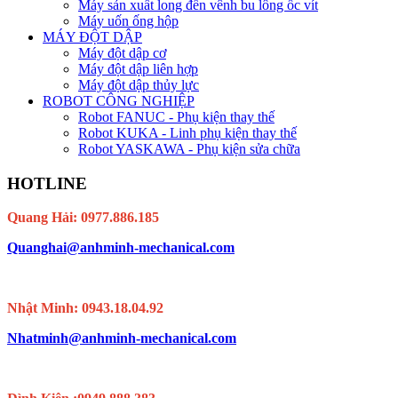
Máy sản xuất long đền vênh bu lông ốc vít
Máy uốn ống hộp
MÁY ĐỘT DẬP
Máy đột dập cơ
Máy đột dập liên hợp
Máy đột dập thủy lực
ROBOT CÔNG NGHIỆP
Robot FANUC - Phụ kiện thay thế
Robot KUKA - Linh phụ kiện thay thế
Robot YASKAWA - Phụ kiện sửa chữa
HOTLINE
Quang Hải: 0977.886.185
Quanghai@anhminh-mechanical.com
Nhật Minh: 0943.18.04.92
Nhatminh@anhminh-mechanical.com