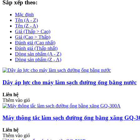
Sắp xếp theo:
Mặc định
Tên (A - Z)
Tên (Z - A)
Giá (Thấp > Cao)
Giá (Cao > Thấp)
Đánh giá (Cao nhất)
Đánh giá (Thấp nhất)
Dòng sản phẩm (A - Z)
Dòng sản phẩm (Z - A)
Dây áp lực cho máy làm sạch đường ống bằng nước
Liên hệ
Thêm vào giỏ
Máy thông tắc làm sạch đường ống bằng xăng GQ-
Liên hệ
Thêm vào giỏ