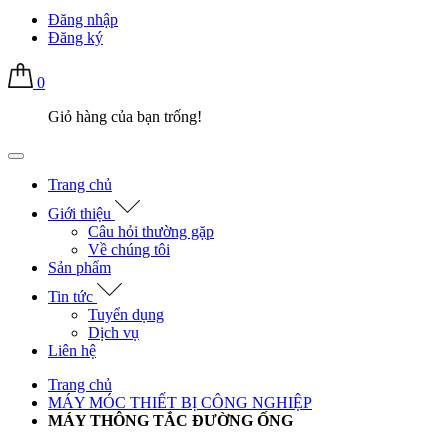
Đăng nhập
Đăng ký
0
Giỏ hàng của bạn trống!
Trang chủ
Giới thiệu
Câu hỏi thường gặp
Về chúng tôi
Sản phẩm
Tin tức
Tuyển dụng
Dịch vụ
Liên hệ
Trang chủ
MÁY MÓC THIẾT BỊ CÔNG NGHIỆP
MÁY THÔNG TẮC ĐƯỜNG ỐNG