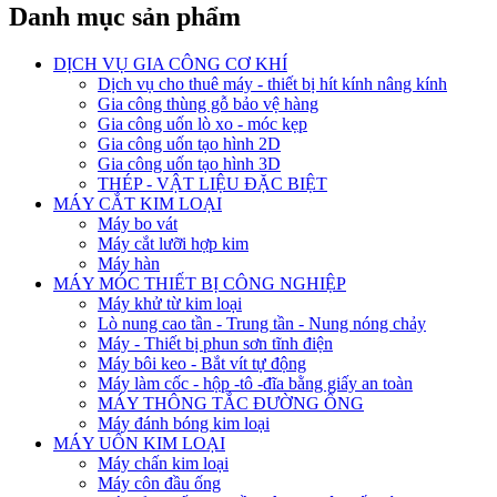
Danh mục sản phẩm
DỊCH VỤ GIA CÔNG CƠ KHÍ
Dịch vụ cho thuê máy - thiết bị hít kính nâng kính
Gia công thùng gỗ bảo vệ hàng
Gia công uốn lò xo - móc kẹp
Gia công uốn tạo hình 2D
Gia công uốn tạo hình 3D
THÉP - VẬT LIỆU ĐẶC BIỆT
MÁY CẮT KIM LOẠI
Máy bo vát
Máy cắt lưỡi hợp kim
Máy hàn
MÁY MÓC THIẾT BỊ CÔNG NGHIỆP
Máy khử từ kim loại
Lò nung cao tần - Trung tần - Nung nóng chảy
Máy - Thiết bị phun sơn tĩnh điện
Máy bôi keo - Bắt vít tự động
Máy làm cốc - hộp -tô -đĩa bằng giấy an toàn
MÁY THÔNG TẮC ĐƯỜNG ỐNG
Máy đánh bóng kim loại
MÁY UỐN KIM LOẠI
Máy chấn kim loại
Máy côn đầu ống