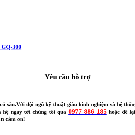
c GQ-300
Yêu cầu hỗ trợ
có sẵn.
Với đội ngũ kỹ thuật giàu kinh nghiệm và hệ thốn
0977 886 185
n hệ ngay tới chúng tôi qua
hoặc để lại
in cả
m ơn!