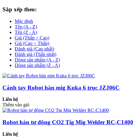
Sắp xếp theo:
Mặc định
Tên (A - Z)
Tên (Z - A)
Giá (Thấp > Cao)
Giá (Cao > Thấp)
Đánh giá (Cao nhất)
Đánh giá (Thấp nhất)
Dòng sản phẩm (A - Z)
Dòng sản phẩm (Z - A)
Cánh tay Robot hàn mig Kuka 6 trục JZJ06C
Liên hệ
Thêm vào giỏ
Robot hàn tự động CO2 Tig Mig Welder RC-C1400
Liên hệ