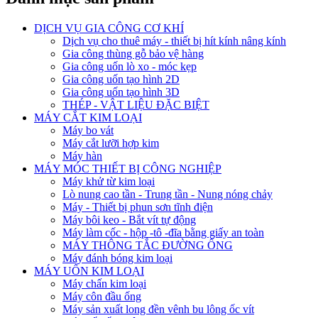
DỊCH VỤ GIA CÔNG CƠ KHÍ
Dịch vụ cho thuê máy - thiết bị hít kính nâng kính
Gia công thùng gỗ bảo vệ hàng
Gia công uốn lò xo - móc kẹp
Gia công uốn tạo hình 2D
Gia công uốn tạo hình 3D
THÉP - VẬT LIỆU ĐẶC BIỆT
MÁY CẮT KIM LOẠI
Máy bo vát
Máy cắt lưỡi hợp kim
Máy hàn
MÁY MÓC THIẾT BỊ CÔNG NGHIỆP
Máy khử từ kim loại
Lò nung cao tần - Trung tần - Nung nóng chảy
Máy - Thiết bị phun sơn tĩnh điện
Máy bôi keo - Bắt vít tự động
Máy làm cốc - hộp -tô -đĩa bằng giấy an toàn
MÁY THÔNG TẮC ĐƯỜNG ỐNG
Máy đánh bóng kim loại
MÁY UỐN KIM LOẠI
Máy chấn kim loại
Máy côn đầu ống
Máy sản xuất long đền vênh bu lông ốc vít