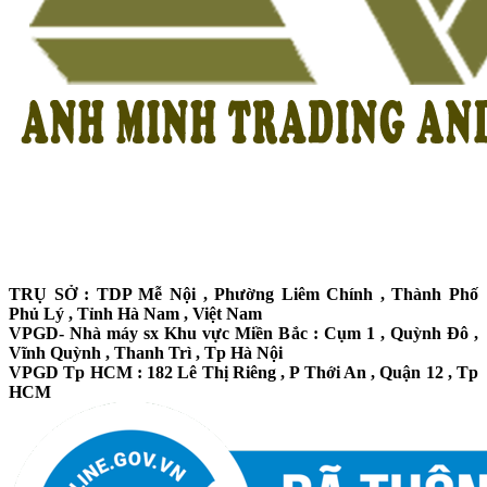
TRỤ SỞ : TDP Mễ Nội , Phường Liêm Chính , Thành Phố
Phủ Lý , Tỉnh Hà Nam , Việt Nam
VPGD- Nhà máy sx Khu vực Miền Bắc : Cụm 1 , Quỳnh Đô ,
Vĩnh Quỳnh , Thanh Trì , Tp Hà Nội
VPGD Tp HCM : 182 Lê Thị Riêng , P Thới An , Quận 12 , Tp
HCM