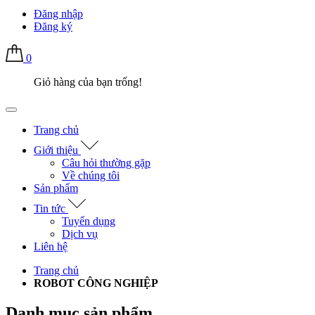
Đăng nhập
Đăng ký
0
Giỏ hàng của bạn trống!
Trang chủ
Giới thiệu
Câu hỏi thường gặp
Về chúng tôi
Sản phẩm
Tin tức
Tuyển dụng
Dịch vụ
Liên hệ
Trang chủ
ROBOT CÔNG NGHIỆP
Danh mục sản phẩm