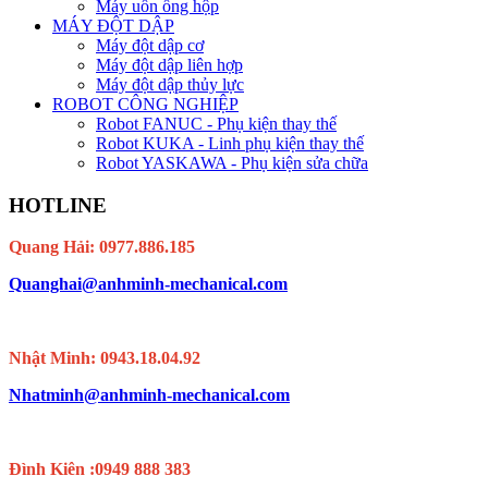
Máy uốn ống hộp
MÁY ĐỘT DẬP
Máy đột dập cơ
Máy đột dập liên hợp
Máy đột dập thủy lực
ROBOT CÔNG NGHIỆP
Robot FANUC - Phụ kiện thay thế
Robot KUKA - Linh phụ kiện thay thế
Robot YASKAWA - Phụ kiện sửa chữa
HOTLINE
Quang Hải: 0977.886.185
Quanghai@anhminh-mechanical.com
Nhật Minh: 0943.18.04.92
Nhatminh@anhminh-mechanical.com
Đình Kiên :0949 888 383