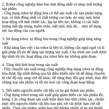
2. Robot công nghiệp đảm bảo tính đồng nhất và tăng chất lượng
sản phẩm
- Ứng dụng robot tự động hóa có thể sản xuất các sản phẩm hàng
loạt, có tính đồng nhất và chất lượng cao hơn, do máy móc luôn
hoạt động với tính chính xác, lặp lại liên tục, không có các hiện
tượng mất tập trung, buồn chán, mệt mỏi, thái độ… như sử dụng
sức lao động của con người.
3. Sử dụng robot tự động hóa trong công nghiệp giúp tăng năng
suất
- Khả năng làm việc của robot là bền bỉ, không cần nghỉ ngơi và là
giải pháp tối ưu để tăng sản lượng sản xuất. Chu trình sản xuất được
lập trình tối ưu, hoạt động của robot liên tục không gián đoạn.
4. Tăng tính linh hoạt trong sản xuất
- Dây chuyền sản xuất trong công nghiệp ứng dụng robot tự động
hóa được lập trình thông qua bộ điều khiển nên rất dễ dàng chuyển
từ chế độ này sang chế độ khác, dễ dàng thay đổi quy trình, thay đổi
chủng loại sản phẩm và tối ưu hoá các công đoạn hoạt động.
5. Tiết kiệm nguyên nhiên vật liệu và hạ giá thành sản phẩm
- Ứng dụng robot trong sản xuất giúp giảm thiểu các sản phẩm lỗi,
hỏng. Các công đoạn sản xuất luôn đảm bảo tính chính xác, chuẩn
mực nên nguyên nhiên vật liệu hao phí, rơi vãi được hạn chế rất
nhiều. Tăng sản lượng, giảm hao phí đương nhiên sẽ hạ giá thành