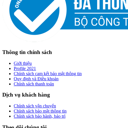
Thông tin chính sách
Giới thiệu
Profile 2021
Chính sách cam kết bảo mật thông tin
Quy định và Điều khoản
Chính sách thanh toán
Dịch vụ khách hàng
Chính sách vận chuyển
Chính sách bảo mật thông tin
Chính sách bảo hành, bảo trì
Theo dõi chúng tôi