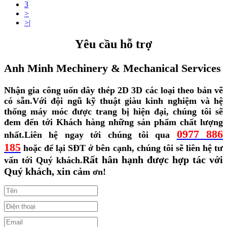
3
>
>|
Yêu cầu hỗ trợ
Anh Minh Mechinery & Mechanical Services
Nhận gia công uốn dây thép 2D 3D các loại theo bản vẽ
có sẵn.
Với đội ngũ kỹ thuật giàu kinh nghiệm và hệ
thống máy móc được trang bị hiện đại, chúng tôi sẽ
đem đến tới Khách hàng những sản phẩm chất lượng
0977 886
nhất.
Liên hệ ngay tới chúng tôi qua
185
hoặc để lại SĐT ở bên cạnh, chúng tôi sẽ liên hệ tư
Rất hân hạnh được hợp tác với
vấn tới Quý khách.
Quý khách, xin cả
m ơn!