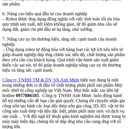
sản phẩm.
6. Nâng cao hiệu quả đầu tư của doanh nghiệp
– Robot được ứng dụng đồng nghĩa với việc tính toán tối ưu hóa
quy trình sản xuất, tiết kiệm không gian, từ đó giảm nhu cầu sử
dụng đất, giảm chi phí đầu tư hạ tầng, nhà xưởng.
7. Nâng cao uy tín thương hiệu, tăng sức cạnh tranh của doanh
nghiệp
– Ứng dụng robot tự động hóa với hàng loạt các lợi ích nêu trên sẽ
giúp doanh nghiệp đáp ứng chính xác tiến độ, chất lượng sản phẩm
theo yêu cầu của khách hàng. Quá trình vận hành sản xuất giảm
thiểu các sai sót, từ đó giúp doanh nghiệp nâng cao uy tín thương
hiệu và tăng sức cạnh tranh.
Công ty TNHH TM & DV SX Anh Minh
hiện nay đang là một
trong những đơn vị đi đầu về chất lượng phân phối sản phẩm
Máy
móc thiết bị công nghiệp
tại Việt Nam. Mọi thắc mắc xin liên hệ
hotline
0977886185
. Công ty TNHH Anh Minh luôn đồng hành
hỗ trợ những vấn đề bạn cần giải quyết. Chúng tôi chuyên nhận gia
công uốn tạo hình các loại dây thép uốn gia công 2D-3D, vật tư thi
công sản xuất thép vật liệu đặc biệt, phân phối máy móc và dịch vụ
sản xuất… Với đội ngũ kỹ thuật giàu kinh nghiệm mà được trang bị
máy máy hiện đại, chúng tôi sẽ đáp ứng nhu cầu cung ứng với số
lượng lớn.