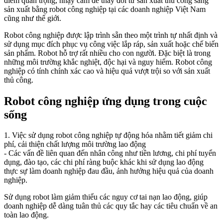
điểm quan trọng, nhạy cảm để thay đổi từ sản xuất thủ công sang
sản xuất bằng robot công nghiệp tại các doanh nghiệp Việt Nam
cũng như thế giới.
Robot công nghiệp được lập trình sẵn theo một trình tự nhất định và
sử dụng mục đích phục vụ công việc lắp ráp, sản xuất hoặc chế biến
sản phẩm. Robot hỗ trợ rất nhiều cho con người. Đặc biệt là trong
những môi trường khắc nghiệt, độc hại và nguy hiểm. Robot công
nghiệp có tính chính xác cao và hiệu quả vượt trội so với sản xuất
thủ công.
Robot công nghiệp ứng dụng trong cuộc
sống
1. Việc sử dụng robot công nghiệp tự động hóa nhằm tiết giảm chi
phí, cải thiện chất lượng môi trường lao động
- Các vấn đề liên quan đến nhân công như tiền lương, chi phí tuyển
dụng, đào tạo, các chi phí ràng buộc khác khi sử dụng lao động
thực sự làm doanh nghiệp đau đầu, ảnh hưởng hiệu quả của doanh
nghiệp.
Sử dụng robot làm giảm thiểu các nguy cơ tai nạn lao động, giúp
doanh nghiệp dễ dàng tuân thủ các quy tắc hay các tiêu chuẩn về an
toàn lao động.