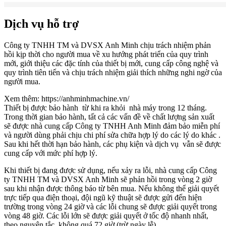
Dịch vụ hỗ trợ
Công ty TNHH TM và DVSX Anh Minh chịu trách nhiệm phản
hồi kịp thời cho người mua về xu hướng phát triển của quy trình
mới, giới thiệu các đặc tính của thiết bị mới, cung cấp công nghệ và
quy trình tiên tiến và chịu trách nhiệm giải thích những nghi ngờ của
người mua.
Xem thêm:
https://anhminhmachine.vn/
Thiết bị được bảo hành từ khi ra khỏi nhà máy trong 12 tháng.
Trong thời gian bảo hành, tất cả các vấn đề về chất lượng sản xuất
sẽ được nhà cung cấp Công ty TNHH Anh Minh đảm bảo miễn phí
và người dùng phải chịu chi phí sửa chữa hợp lý do các lý do khác .
Sau khi hết thời hạn bảo hành, các phụ kiện và dịch vụ vẫn sẽ được
cung cấp với mức phí hợp lý.
Khi thiết bị đang được sử dụng, nếu xảy ra lỗi, nhà cung cấp Công
ty TNHH TM và DVSX Anh Minh sẽ phản hồi trong vòng 2 giờ
sau khi nhận được thông báo từ bên mua. Nếu không thể giải quyết
trực tiếp qua điện thoại, đội ngũ kỹ thuật sẽ được gửi đến hiện
trường trong vòng 24 giờ và các lỗi chung sẽ được giải quyết trong
vòng 48 giờ. Các lỗi lớn sẽ được giải quyết ở tốc độ nhanh nhất,
theo nguyên tắc, không quá 72 giờ (trừ ngày lễ).