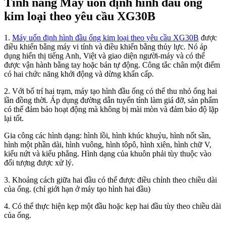
Tính năng Máy uốn định hình đầu ống
kim loại theo yêu cầu XG30B
1.
Máy uốn định hình đầu ống kim loại theo yêu cầu XG30B
được
điều khiển bằng máy vi tính và điều khiển bằng thủy lực. Nó áp
dụng hiển thị tiếng Anh, Việt và giao diện người-máy và có thể
được vận hành bằng tay hoặc bán tự động. Công tắc chân một điểm
có hai chức năng khởi động và dừng khẩn cấp.
2. Với bố trí hai trạm, máy tạo hình đầu ống có thể thu nhỏ ống hai
lần đồng thời. Áp dụng đường dẫn tuyến tính làm giá đỡ, sản phẩm
có thể đảm bảo hoạt động mà không bị mài mòn và đảm bảo độ lặp
lại tốt.
Gia công các hình dạng: hình lồi, hình khúc khuỷu, hình nốt sần,
hình một phần dài, hình vuông, hình tôpô, hình xiên, hình chữ V,
kiểu nứt và kiểu phẳng. Hình dạng của khuôn phải tùy thuộc vào
đối tượng được xử lý.
3. Khoảng cách giữa hai đầu có thể được điều chỉnh theo chiều dài
của ống. (chỉ giới hạn ở máy tạo hình hai đầu)
4. Có thể thực hiện kẹp một đầu hoặc kẹp hai đầu tùy theo chiều dài
của ống.