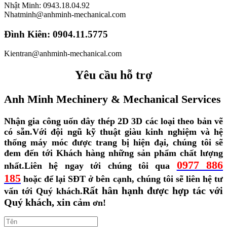
Nhật Minh: 0943.18.04.92
Nhatminh@anhminh-mechanical.com
Đình Kiên: 0904.11.5775
Kientran@anhminh-mechanical.com
Yêu cầu hỗ trợ
Anh Minh Mechinery & Mechanical Services
Nhận gia công uốn dây thép 2D 3D các loại theo bản vẽ
có sẵn.
Với đội ngũ kỹ thuật giàu kinh nghiệm và hệ
thống máy móc được trang bị hiện đại, chúng tôi sẽ
đem đến tới Khách hàng những sản phẩm chất lượng
0977 886
nhất.
Liên hệ ngay tới chúng tôi qua
185
hoặc để lại SĐT ở bên cạnh, chúng tôi sẽ liên hệ tư
Rất hân hạnh được hợp tác với
vấn tới Quý khách.
Quý khách, xin cả
m ơn!