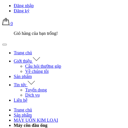
Đăng nhập
Đăng ký
0
Giỏ hàng của bạn trống!
Trang chủ
Giới thiệu
Câu hỏi thường gặp
Về chúng tôi
Sản phẩm
Tin tức
Tuyển dụng
Dịch vụ
Liên hệ
Trang chủ
Sản phẩm
MÁY UỐN KIM LOẠI
Máy côn đầu ống