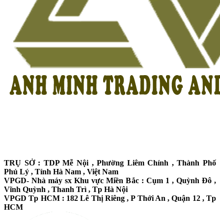
TRỤ SỞ : TDP Mễ Nội , Phường Liêm Chính , Thành Phố
Phủ Lý , Tỉnh Hà Nam , Việt Nam
VPGD- Nhà máy sx Khu vực Miền Bắc : Cụm 1 , Quỳnh Đô ,
Vĩnh Quỳnh , Thanh Trì , Tp Hà Nội
VPGD Tp HCM : 182 Lê Thị Riêng , P Thới An , Quận 12 , Tp
HCM