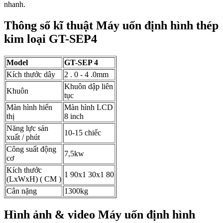
nhanh.
Thông số kĩ thuật Máy uốn định hình thép
kim loại GT-SEP4
Model
GT-SEP
4
Kích thước dây
2 . 0 - 4 .0mm
Khuôn dập liên
Khuôn
tục
Màn hình hiển
Màn hình LCD
thị
8 inch
Năng lực sản
10-15 chiếc
xuất / phút
Công suất động
7,5kw
cơ
Kích thước
1 90x1 30x1 80
(LxWxH) ( CM )
Cân nặng
1300kg
Hình ảnh & video Máy uốn định hình