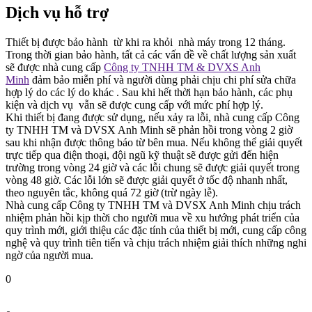
Dịch vụ hỗ trợ
Thiết bị được bảo hành từ khi ra khỏi nhà máy trong 12 tháng.
Trong thời gian bảo hành, tất cả các vấn đề về chất lượng sản xuất
sẽ được nhà cung cấp
Công ty TNHH TM & DVXS Anh
Minh
đảm bảo miễn phí và người dùng phải chịu chi phí sửa chữa
hợp lý do các lý do khác . Sau khi hết thời hạn bảo hành, các phụ
kiện và dịch vụ vẫn sẽ được cung cấp với mức phí hợp lý.
Khi thiết bị đang được sử dụng, nếu xảy ra lỗi, nhà cung cấp Công
ty TNHH TM và DVSX Anh Minh sẽ phản hồi trong vòng 2 giờ
sau khi nhận được thông báo từ bên mua. Nếu không thể giải quyết
trực tiếp qua điện thoại, đội ngũ kỹ thuật sẽ được gửi đến hiện
trường trong vòng 24 giờ và các lỗi chung sẽ được giải quyết trong
vòng 48 giờ. Các lỗi lớn sẽ được giải quyết ở tốc độ nhanh nhất,
theo nguyên tắc, không quá 72 giờ (trừ ngày lễ).
Nhà cung cấp Công ty TNHH TM và DVSX Anh Minh chịu trách
nhiệm phản hồi kịp thời cho người mua về xu hướng phát triển của
quy trình mới, giới thiệu các đặc tính của thiết bị mới, cung cấp công
nghệ và quy trình tiên tiến và chịu trách nhiệm giải thích những nghi
ngờ của người mua.
0