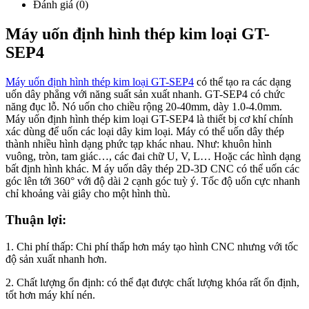
Đánh giá (0)
Máy uốn định hình thép kim loại GT-
SEP4
Máy uốn định hình thép kim loại GT-SEP4
có thể tạo ra các dạng
uốn dây phẳng với năng suất sản xuất nhanh. GT-SEP4 có chức
năng đục lỗ. Nó uốn cho chiều rộng 20-40mm, dày 1.0-4.0mm.
Máy uốn định hình thép kim loại GT-SEP4 là thiết bị cơ khí chính
xác dùng để uốn các loại dây kim loại. Máy có thể uốn dây thép
thành nhiều hình dạng phức tạp khác nhau. Như: khuôn hình
vuông, tròn, tam giác…, các đai chữ U, V, L… Hoặc các hình dạng
bất định hình khác. M áy uốn dây thép 2D-3D CNC có thể uốn các
góc lên tới 360° với độ dài 2 cạnh góc tuỳ ý. Tốc độ uốn cực nhanh
chỉ khoảng vài giây cho một hình thù.
Thuận lợi:
1. Chi phí thấp: Chi phí thấp hơn máy tạo hình CNC nhưng với tốc
độ sản xuất nhanh hơn.
2. Chất lượng ổn định: có thể đạt được chất lượng khóa rất ổn định,
tốt hơn máy khí nén.