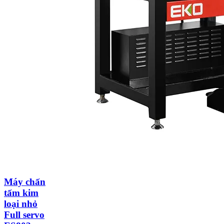
Máy chấn
tấm kim
loại nhỏ
Full servo