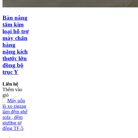
Bàn nâng
tấm kim
loại hỗ trợ
máy chấn
hàng
nặng kích
thước lớn
đồng bộ
trục Y
Liên hệ
Thêm vào
giỏ