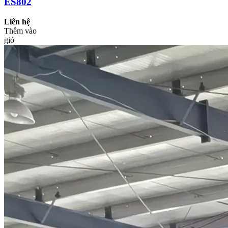
ES802
Liên hệ
Thêm vào
giỏ