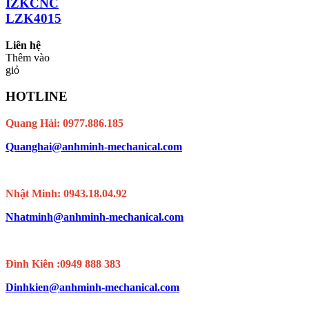
IZKCNC
LZK4015
Liên hệ
Thêm vào
giỏ
HOTLINE
Quang Hải: 0977.886.185
Quanghai@anhminh-mechanical.com
Nhật Minh: 0943.18.04.92
Nhatminh@anhminh-mechanical.com
Đình Kiên :0949 888 383
Dinhkien@anhminh-mechanical.com