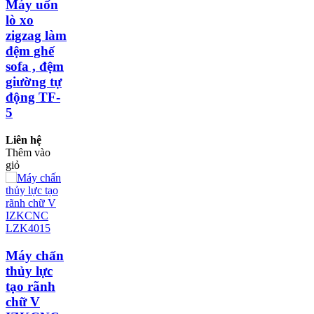
Máy uốn
lò xo
zigzag làm
đệm ghế
sofa , đệm
giường tự
động TF-
5
Liên hệ
Thêm vào
giỏ
Máy chấn
thủy lực
tạo rãnh
chữ V