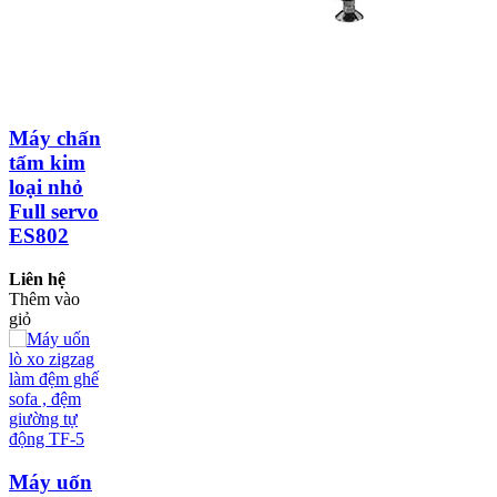
Máy chấn
tấm kim
loại nhỏ
Full servo
ES802
Liên hệ
Thêm vào
giỏ
Máy uốn