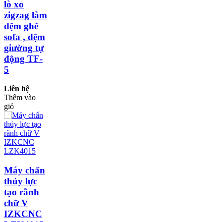
lò xo
zigzag làm
đệm ghế
sofa , đệm
giường tự
động TF-
5
Liên hệ
Thêm vào
giỏ
Máy chấn
thủy lực
tạo rãnh
chữ V
IZKCNC