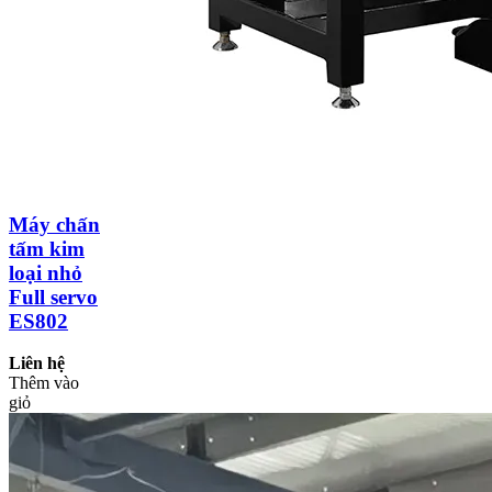
Máy chấn
tấm kim
loại nhỏ
Full servo
ES802
Liên hệ
Thêm vào
giỏ