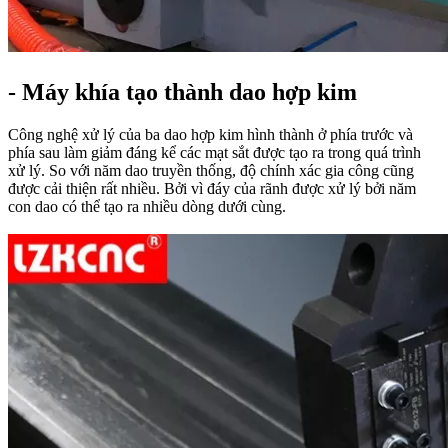
- Máy khía tạo thành dao hợp kim
Công nghệ xử lý của ba dao hợp kim hình thành ở phía trước và
phía sau làm giảm đáng kể các mạt sắt được tạo ra trong quá trình
xử lý. So với năm dao truyền thống, độ chính xác gia công cũng
được cải thiện rất nhiều. Bởi vì đáy của rãnh được xử lý bởi năm
con dao có thể tạo ra nhiều dòng dưới cùng.