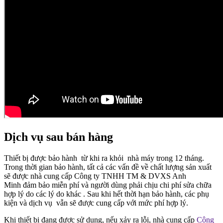
Dịch vụ sau bán hàng
Thiết bị được bảo hành từ khi ra khỏi nhà máy trong 12 tháng.
Trong thời gian bảo hành, tất cả các vấn đề về chất lượng sản xuất
sẽ được nhà cung cấp Công ty TNHH TM & DVXS Anh
Minh đảm bảo miễn phí và người dùng phải chịu chi phí sửa chữa
hợp lý do các lý do khác . Sau khi hết thời hạn bảo hành, các phụ
kiện và dịch vụ vẫn sẽ được cung cấp với mức phí hợp lý.
Khi thiết bị đang được sử dụng, nếu xảy ra lỗi, nhà cung cấp
Công