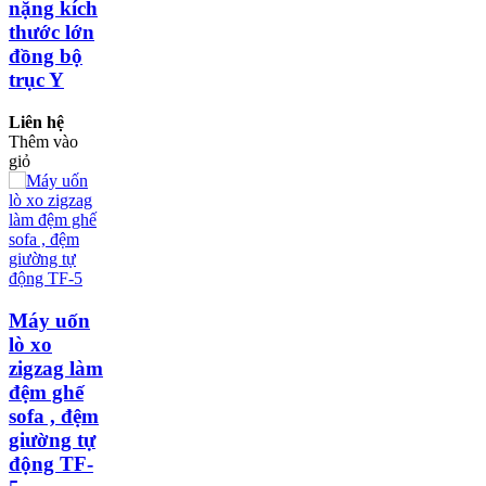
nặng kích
thước lớn
đồng bộ
trục Y
Liên hệ
Thêm vào
giỏ
Máy uốn
lò xo
zigzag làm
đệm ghế
sofa , đệm
giường tự
động TF-