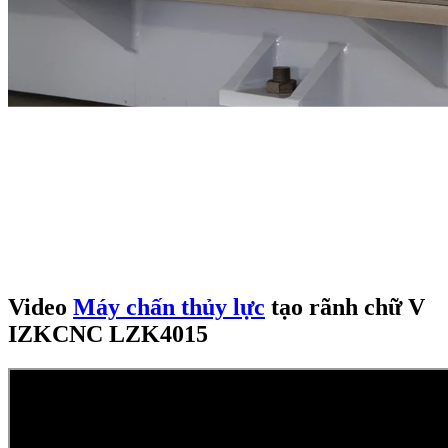
Video
Máy chấn thủy lực
tạo rãnh chữ V
IZKCNC LZK4015