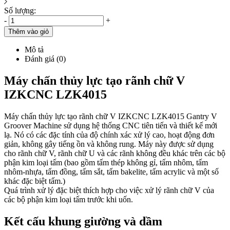
Số lượng:
-
+
Thêm vào giỏ
Mô tả
Đánh giá (0)
Máy chấn thủy lực tạo rãnh chữ V
IZKCNC LZK4015
Máy chấn thủy lực tạo rãnh chữ V IZKCNC LZK4015 Gantry V
Groover Machine sử dụng hệ thống CNC tiên tiến và thiết kế mới
lạ. Nó có các đặc tính của độ chính xác xử lý cao, hoạt động đơn
giản, không gây tiếng ồn và không rung. Máy này được sử dụng
cho rãnh chữ V, rãnh chữ U và các rãnh không đều khác trên các bộ
phận kim loại tấm (bao gồm tấm thép không gỉ, tấm nhôm, tấm
nhôm-nhựa, tấm đồng, tấm sắt, tấm bakelite, tấm acrylic và một số
khác đặc biệt tấm.)
Quá trình xử lý đặc biệt thích hợp cho việc xử lý rãnh chữ V của
các bộ phận kim loại tấm trước khi uốn.
Kết cấu khung giường và dầm