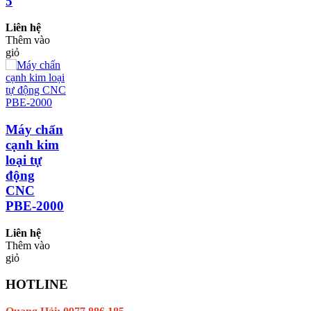
5
Liên hệ
Thêm vào
giỏ
Máy chấn
cạnh kim
loại tự
động
CNC
PBE-2000
Liên hệ
Thêm vào
giỏ
HOTLINE