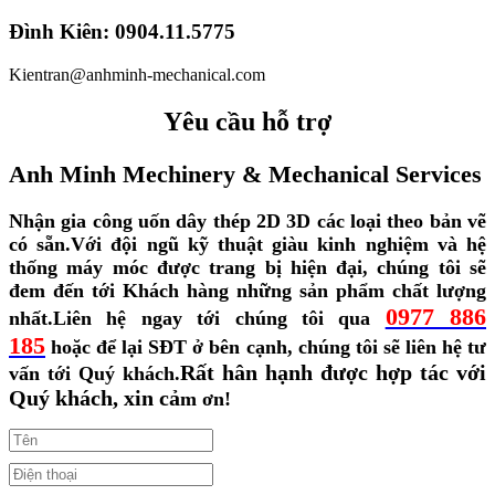
Đình Kiên: 0904.11.5775
Kientran@anhminh-mechanical.com
Yêu cầu hỗ trợ
Anh Minh Mechinery & Mechanical Services
Nhận gia công uốn dây thép 2D 3D các loại theo bản vẽ
có sẵn.
Với đội ngũ kỹ thuật giàu kinh nghiệm và hệ
thống máy móc được trang bị hiện đại, chúng tôi sẽ
đem đến tới Khách hàng những sản phẩm chất lượng
0977 886
nhất.
Liên hệ ngay tới chúng tôi qua
185
hoặc để lại SĐT ở bên cạnh, chúng tôi sẽ liên hệ tư
Rất hân hạnh được hợp tác với
vấn tới Quý khách.
Quý khách, xin cả
m ơn!