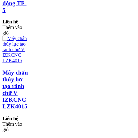
động TF-
5
Liên hệ
Thêm vào
giỏ
Máy chấn
thủy lực
tạo rãnh
chữ V
IZKCNC
LZK4015
Liên hệ
Thêm vào
giỏ