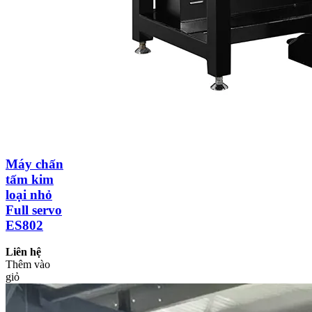
Máy chấn
tấm kim
loại nhỏ
Full servo
ES802
Liên hệ
Thêm vào
giỏ