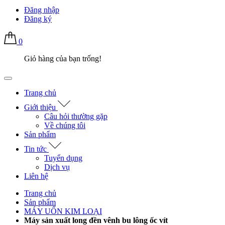
Đăng nhập
Đăng ký
0
Giỏ hàng của bạn trống!
Trang chủ
Giới thiệu
Câu hỏi thường gặp
Về chúng tôi
Sản phẩm
Tin tức
Tuyển dụng
Dịch vụ
Liên hệ
Trang chủ
Sản phẩm
MÁY UỐN KIM LOẠI
Máy sản xuất long đền vênh bu lông ốc vít