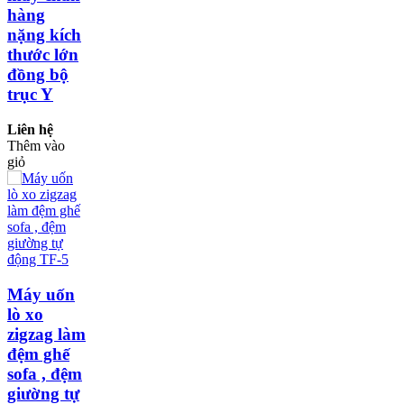
hàng
nặng kích
thước lớn
đồng bộ
trục Y
Liên hệ
Thêm vào
giỏ
Máy uốn
lò xo
zigzag làm
đệm ghế
sofa , đệm
giường tự