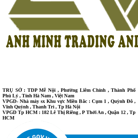
TRỤ SỞ : TDP Mễ Nội , Phường Liêm Chính , Thành Phố
Phủ Lý , Tỉnh Hà Nam , Việt Nam
VPGD- Nhà máy sx Khu vực Miền Bắc : Cụm 1 , Quỳnh Đô ,
Vĩnh Quỳnh , Thanh Trì , Tp Hà Nội
VPGD Tp HCM : 182 Lê Thị Riêng , P Thới An , Quận 12 , Tp
HCM