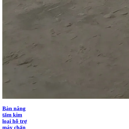
Bàn nâng
tấm kim
loại hỗ trợ
máy chấn