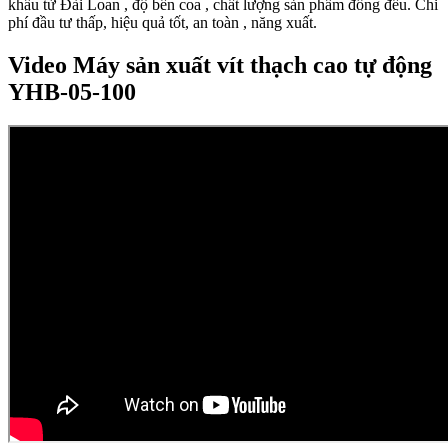
khẩu từ Đài Loan , độ bền coa , chất lượng sản phẩm đồng đều. Chi
phí đầu tư thấp, hiệu quả tốt, an toàn , năng xuất.
Video Máy sản xuất vít thạch cao tự động
YHB-05-100