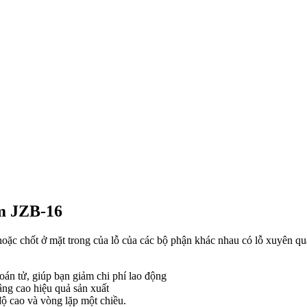
mm JZB-16
 hoặc chốt ở mặt trong của lỗ của các bộ phận khác nhau có lỗ xuyên q
oán tử, giúp bạn giảm chi phí lao động
âng cao hiệu quả sản xuất
 độ cao và vòng lặp một chiều.