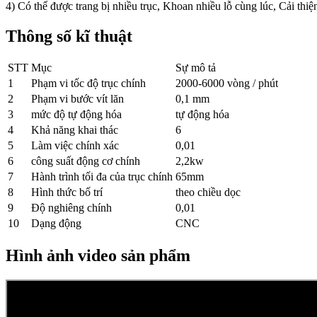
4) Có thể được trang bị nhiều trục, Khoan nhiều lỗ cùng lúc, Cải thiệ
Thông số kĩ thuật
STT
Mục
Sự mô tả
1
Phạm vi tốc độ trục chính
2000-6000 vòng / phút
2
Phạm vi bước vít lăn
0,1 mm
3
mức độ tự động hóa
tự động hóa
4
Khả năng khai thác
6
5
Làm việc chính xác
0,01
6
công suất động cơ chính
2,2kw
7
Hành trình tối đa của trục chính
65mm
8
Hình thức bố trí
theo chiều dọc
9
Độ nghiêng chính
0,01
10
Dạng động
CNC
Hình ảnh video sản phẩm