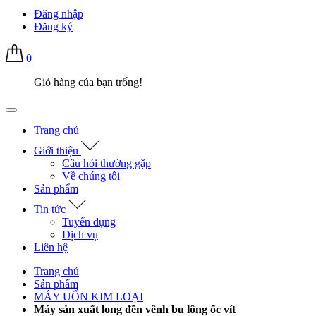
Đăng nhập
Đăng ký
0
Giỏ hàng của bạn trống!
Trang chủ
Giới thiệu
Câu hỏi thường gặp
Về chúng tôi
Sản phẩm
Tin tức
Tuyển dụng
Dịch vụ
Liên hệ
Trang chủ
Sản phẩm
MÁY UỐN KIM LOẠI
Máy sản xuất long đền vênh bu lông ốc vít