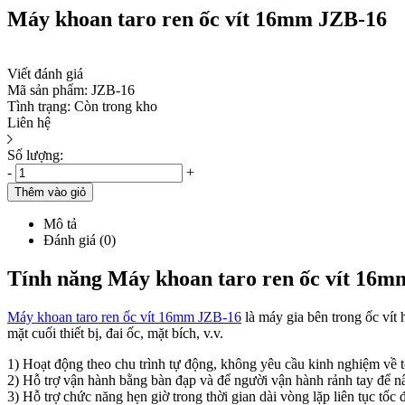
Máy khoan taro ren ốc vít 16mm JZB-16
Viết đánh giá
Mã sản phẩm:
JZB-16
Tình trạng:
Còn trong kho
Liên hệ
Số lượng:
-
+
Thêm vào giỏ
Mô tả
Đánh giá (0)
Tính năng Máy khoan taro ren ốc vít 16
Máy khoan taro ren ốc vít 16mm JZB-16
là máy gia bên trong ốc vít
mặt cuối thiết bị, đai ốc, mặt bích, v.v.
1) Hoạt động theo chu trình tự động, không yêu cầu kinh nghiệm về t
2) Hỗ trợ vận hành bằng bàn đạp và để người vận hành rảnh tay để n
3) Hỗ trợ chức năng hẹn giờ trong thời gian dài vòng lặp liên tục tốc