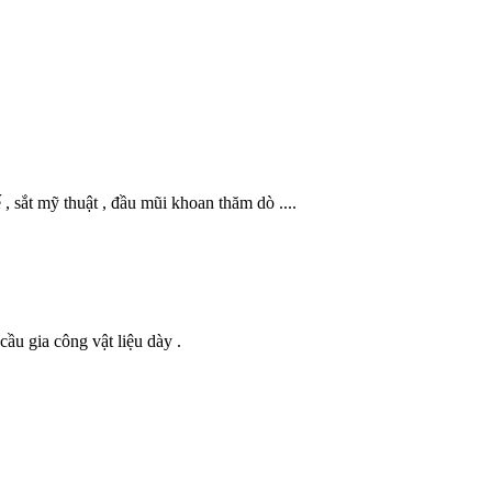
 sắt mỹ thuật , đầu mũi khoan thăm dò ....
ầu gia công vật liệu dày .