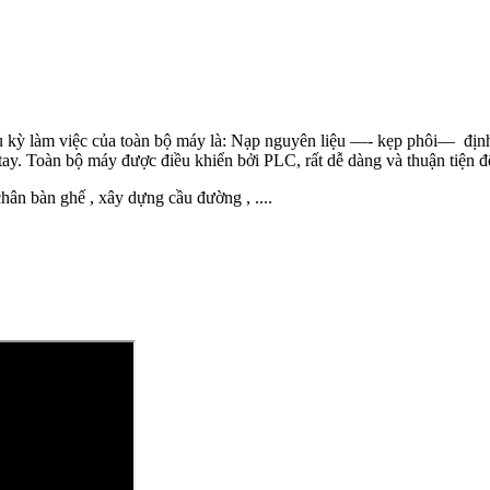
u kỳ làm việc của toàn bộ máy là: Nạp nguyên liệu —- kẹp phôi— định
tay. Toàn bộ máy được điều khiển bởi PLC, rất dễ dàng và thuận tiện
ân bàn ghế , xây dựng cầu đường , ....