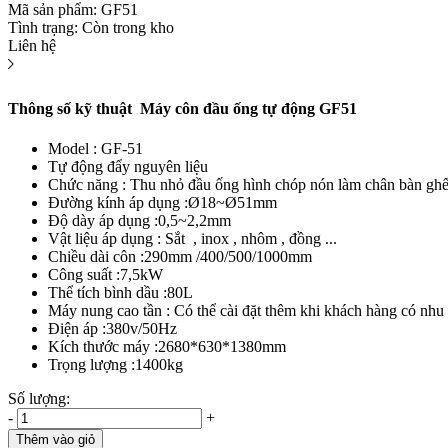
Mã sản phẩm:
GF51
Tình trạng:
Còn trong kho
Liên hệ
Thông số kỹ thuật Máy côn đầu ống tự động GF51
Model : GF-51
Tự động đẩy nguyên liệu
Chức năng : Thu nhỏ đầu ống hình chóp nón làm chân bàn ghế ,
Đường kính áp dụng :Ø18~Ø51mm
Độ dày áp dụng :0,5~2,2mm
Vật liệu áp dụng : Sắt , inox , nhôm , đồng ...
Chiều dài côn :290mm /400/500/1000mm
Công suất :7,5kW
Thể tích bình dầu :80L
Máy nung cao tần : Có thể cài đặt thêm khi khách hàng có nhu c
Điện áp :380v/50Hz
Kích thước máy :2680*630*1380mm
Trọng lượng :1400kg
Số lượng:
-
+
Thêm vào giỏ