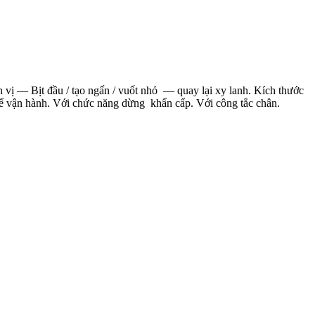
 vị — Bịt đầu / tạo ngấn / vuốt nhỏ — quay lại xy lanh. Kích thước
 để vận hành. Với chức năng dừng khẩn cấp. Với công tắc chân.