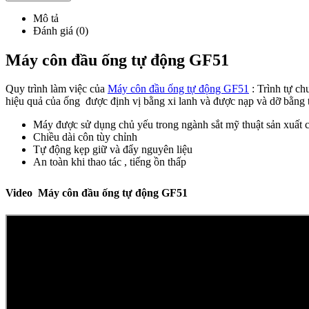
Mô tả
Đánh giá (0)
Máy côn đầu ống tự động GF51
Quy trình làm việc của
Máy côn đầu ống tự động GF51
: Trình tự ch
hiệu quả của ống được định vị bằng xi lanh và được nạp và dỡ bằng 
Máy được sử dụng chủ yếu trong ngành sắt mỹ thuật sản xuất ch
Chiều dài côn tùy chỉnh
Tự động kẹp giữ và đẩy nguyên liệu
An toàn khi thao tác , tiếng ồn thấp
Video Máy côn đầu ống tự động GF51