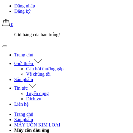
Đăng nhập
Đăng ký
0
Giỏ hàng của bạn trống!
Trang chủ
Giới thiệu
Câu hỏi thường gặp
Về chúng tôi
Sản phẩm
Tin tức
Tuyển dụng
Dịch vụ
Liên hệ
Trang chủ
Sản phẩm
MÁY UỐN KIM LOẠI
Máy côn đầu ống