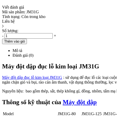
Viết đánh giá
Mã sản phẩm:
JM31G
Tình trạng:
Còn trong kho
Liên hệ
Số lượng:
-
+
Thêm vào giỏ
Mô tả
Đánh giá (0)
Máy đột dập đục lỗ kim loại JM31G
Máy đột dập đục lỗ kim loại JM31G
: sử dụng để đục lỗ các loại cuộ
ngăn chặn gió và bụi, rào cản âm thanh, vật dụng thông thường, lọc v
Nguyên liệu: bao gồm thép, sắt, thép không gỉ, đồng, nhôm, tấm mạ kẽm 
Thông số kỹ thuật của
Máy đột dập
Model
JM31G-80
JM31G-125
JM31G-