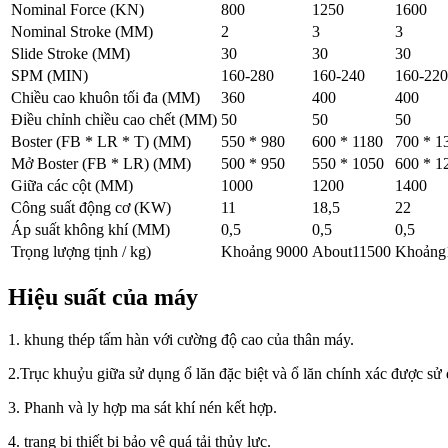
Nominal Force (KN)
800
1250
1600
Nominal Stroke (MM)
2
3
3
Slide Stroke (MM)
30
30
30
SPM (MIN)
160-280
160-240
160-220
Chiều cao khuôn tối đa (MM)
360
400
400
Điều chỉnh chiều cao chết (MM)
50
50
50
Boster (FB * LR * T) (MM)
550 * 980
600 * 1180
700 * 1
Mở Boster (FB * LR) (MM)
500 * 950
550 * 1050
600 * 1
Giữa các cột (MM)
1000
1200
1400
Công suất động cơ (KW)
11
18,5
22
Áp suất không khí (MM)
0,5
0,5
0,5
Trọng lượng tịnh / kg)
Khoảng 9000
About11500
Khoảng
Hiệu suất của máy
1. khung thép tấm hàn với cường độ cao của thân máy.
2.Trục khuỷu giữa sử dụng ổ lăn đặc biệt và ổ lăn chính xác được sử 
3. Phanh và ly hợp ma sát khí nén kết hợp.
4. trang bị thiết bị bảo vệ quá tải thủy lực.