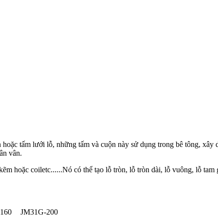
n hoặc tấm lưới lỗ, những tấm và cuộn này sử dụng trong bê tông, xây d
ân vân.
hoặc coiletc......Nó có thể tạo lỗ tròn, lỗ tròn dài, lỗ vuông, lỗ tam gi
160
JM31G-200