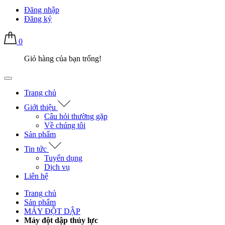
Đăng nhập
Đăng ký
0
Giỏ hàng của bạn trống!
Trang chủ
Giới thiệu
Câu hỏi thường gặp
Về chúng tôi
Sản phẩm
Tin tức
Tuyển dụng
Dịch vụ
Liên hệ
Trang chủ
Sản phẩm
MÁY ĐỘT DẬP
Máy đột dập thủy lực