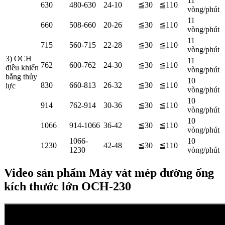
11
630
480-630
24-10
≦30
≦110
vòng/phút
11
660
508-660
20-26
≦30
≦110
vòng/phút
11
715
560-715
22-28
≦30
≦110
vòng/phút
3) OCH
11
762
600-762
24-30
≦30
≦110
điều khiển
vòng/phút
bằng thủy
10
830
660-813
26-32
≦30
≦110
lực
vòng/phút
10
914
762-914
30-36
≦30
≦110
vòng/phút
10
1066
914-1066
36-42
≦30
≦110
vòng/phút
1066-
10
1230
42-48
≦30
≦110
1230
vòng/phút
Video sản phẩm Máy vát mép đường ống
kích thước lớn OCH-230