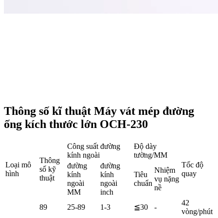
Thông số kĩ thuật Máy vát mép đường
ống kích thước lớn OCH-230
Công suất đường
Độ dày
kính ngoài
tường/MM
Thông
Loại mô
Tốc độ
đường
đường
số kỹ
Nhiệm
hình
quay
kính
kính
Tiêu
thuật
vụ nặng
ngoài
ngoài
chuẩn
nề
MM
inch
42
89
25-89
1-3
≦30
-
vòng/phút