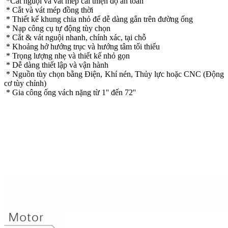
*Cắt nguội và vát mép cải thiện độ an toàn
* Cắt và vát mép đồng thời
* Thiết kế khung chia nhỏ để dễ dàng gắn trên đường ống
* Nạp công cụ tự động tùy chọn
* Cắt & vát nguội nhanh, chính xác, tại chỗ
* Khoảng hở hướng trục và hướng tâm tối thiểu
* Trọng lượng nhẹ và thiết kế nhỏ gọn
* Dễ dàng thiết lập và vận hành
* Nguồn tùy chọn bằng Điện, Khí nén, Thủy lực hoặc CNC (Động
cơ tùy chỉnh)
* Gia công ống vách nặng từ 1'' đến 72''