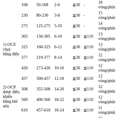
18
168
50-168
2-6
≦30
-
vòng/phút
15
230
80-230
3-8
≦30
-
vòng/phút
14
275
125-275
5-10
≦30
-
vòng/phút
13
305
150-305
6-10
≦30
≦110
vòng/phút
1) OCE
13
325
168-325
6-12
≦30
≦110
chạy
vòng/phút
bằng điện
12
377
219-377
8-14
≦30
≦110
vòng/phút
12
426
273-426
10-16
≦30
≦110
vòng/phút
12
457
300-457
12-18
≦30
≦110
vòng/phút
12
2) OCP
508
355-508
14-20
≦30
≦110
vòng/phút
được điều
khiển
12
560
400-560
18-22
≦30
≦110
bằng khí
vòng/phút
nén
11
610
457-610
18-24
≦30
≦110
vòng/phút