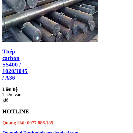
Thép
carbon
SS400 /
1020/1045
/ A36
Liên hệ
Thêm vào
giỏ
HOTLINE
Quang Hải: 0977.886.185
Quanghai@anhminh-mechanical.com