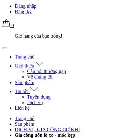
Đăng nhập
Đăng ký
0
Giỏ hàng của bạn trống!
Trang chủ
Giới thiệu
Câu hỏi thường gặp
Về chúng tôi
Sản phẩm
Tin tức
Tuyển dụng
Dịch vụ
Liên hệ
Trang chủ
Sản phẩm
DỊCH VỤ GIA CÔNG CƠ KHÍ
Gia công uốn lò xo - móc kẹp