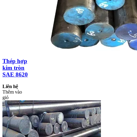
Thép hợp
kim tròn
SAE 8620
Liên hệ
Thêm vào
giỏ