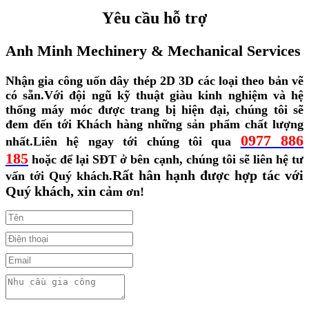
Yêu cầu hỗ trợ
Anh Minh Mechinery & Mechanical Services
Nhận gia công uốn dây thép 2D 3D các loại theo bản vẽ
có sẵn.
Với đội ngũ kỹ thuật giàu kinh nghiệm và hệ
thống máy móc được trang bị hiện đại, chúng tôi sẽ
đem đến tới Khách hàng những sản phẩm chất lượng
0977 886
nhất.
Liên hệ ngay tới chúng tôi qua
185
hoặc để lại SĐT ở bên cạnh, chúng tôi sẽ liên hệ tư
Rất hân hạnh được hợp tác với
vấn tới Quý khách.
Quý khách, xin cả
m ơn!