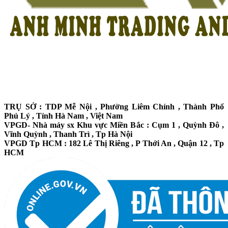
TRỤ SỞ : TDP Mễ Nội , Phường Liêm Chính , Thành Phố
Phủ Lý , Tỉnh Hà Nam , Việt Nam
VPGD- Nhà máy sx Khu vực Miền Bắc : Cụm 1 , Quỳnh Đô ,
Vĩnh Quỳnh , Thanh Trì , Tp Hà Nội
VPGD Tp HCM : 182 Lê Thị Riêng , P Thới An , Quận 12 , Tp
HCM