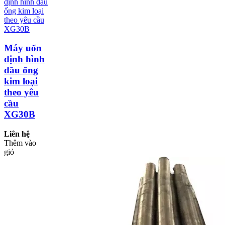
Máy uốn
định hình
đầu ống
kim loại
theo yêu
cầu
XG30B
Liên hệ
Thêm vào
giỏ