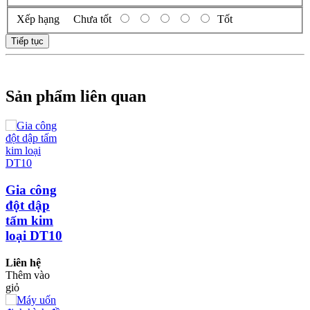
Xếp hạng
Chưa tốt
Tốt
Tiếp tục
Sản phẩm liên quan
Gia công
đột dập
tấm kim
loại DT10
Liên hệ
Thêm vào
giỏ