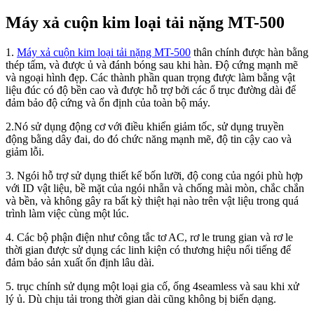
Máy xả cuộn kim loại tải nặng MT-500
1.
Máy xả cuộn kim loại tải nặng MT-500
thân chính được hàn bằng
thép tấm, và được ủ và đánh bóng sau khi hàn. Độ cứng mạnh mẽ
và ngoại hình đẹp. Các thành phần quan trọng được làm bằng vật
liệu đúc có độ bền cao và được hỗ trợ bởi các ổ trục đường dài để
đảm bảo độ cứng và ổn định của toàn bộ máy.
2.Nó sử dụng động cơ với điều khiển giảm tốc, sử dụng truyền
động bằng dây đai, do đó chức năng mạnh mẽ, độ tin cậy cao và
giảm lỗi.
3. Ngói hỗ trợ sử dụng thiết kế bốn lưỡi, độ cong của ngói phù hợp
với ID vật liệu, bề mặt của ngói nhẵn và chống mài mòn, chắc chắn
và bền, và không gây ra bất kỳ thiệt hại nào trên vật liệu trong quá
trình làm việc cùng một lúc.
4. Các bộ phận điện như công tắc tơ AC, rơ le trung gian và rơ le
thời gian được sử dụng các linh kiện có thương hiệu nổi tiếng để
đảm bảo sản xuất ổn định lâu dài.
5. trục chính sử dụng một loại gia cố, ống 4seamless và sau khi xử
lý ủ. Dù chịu tải trong thời gian dài cũng không bị biến dạng.