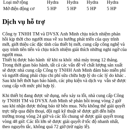
Loại mở rộng
Hydra
Hydra
Hydra
Hydra
Mở điện động cơ
5 HP
5 HP
5 HP
5 HP
Dịch vụ hỗ trợ
Công ty TNHH TM và DVSX Anh Minh
chịu trách nhiệm phản
hồi kịp thời cho người mua về xu hướng phát triển của quy trình
mới, giới thiệu các đặc tính của thiết bị mới, cung cấp công nghệ và
quy trình tiên tiến và chịu trách nhiệm giải thích những nghi ngờ của
người mua.
Thiết bị được bảo hành từ khi ra khỏi nhà máy trong 12 tháng.
Trong thời gian bảo hành, tất cả các vấn đề về chất lượng sản xuất
sẽ được nhà cung cấp Công ty TNHH Anh Minh đảm bảo miễn phí
và người dùng phải chịu chi phí sửa chữa hợp lý do các lý do khác .
Sau khi hết thời hạn bảo hành, các phụ kiện và dịch vụ vẫn sẽ được
cung cấp với mức phí hợp lý.
Khi thiết bị đang được sử dụng, nếu xảy ra lỗi, nhà cung cấp Công
ty TNHH TM và DVSX Anh Minh sẽ phản hồi trong vòng 2 giờ
sau khi nhận được thông báo từ bên mua. Nếu không thể giải quyết
trực tiếp qua điện thoại, đội ngũ kỹ thuật sẽ được gửi đến hiện
trường trong vòng 24 giờ và các lỗi chung sẽ được giải quyết trong
vòng 48 giờ. Các lỗi lớn sẽ được giải quyết ở tốc độ nhanh nhất,
theo nguyên tắc, không quá 72 giờ (trừ ngày lễ).