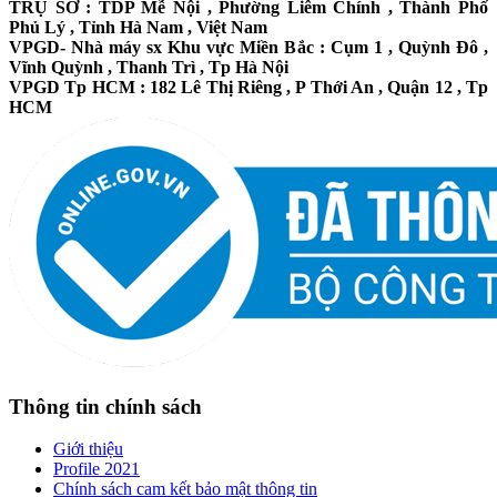
TRỤ SỞ : TDP Mễ Nội , Phường Liêm Chính , Thành Phố
Phủ Lý , Tỉnh Hà Nam , Việt Nam
VPGD- Nhà máy sx Khu vực Miền Bắc : Cụm 1 , Quỳnh Đô ,
Vĩnh Quỳnh , Thanh Trì , Tp Hà Nội
VPGD Tp HCM : 182 Lê Thị Riêng , P Thới An , Quận 12 , Tp
HCM
Thông tin chính sách
Giới thiệu
Profile 2021
Chính sách cam kết bảo mật thông tin