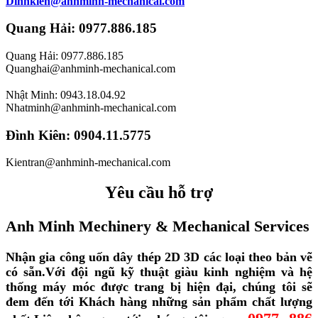
Dinhkien@anhminh-mechanical.com
Quang Hải: 0977.886.185
Quang Hải: 0977.886.185
Quanghai@anhminh-mechanical.com
Nhật Minh: 0943.18.04.92
Nhatminh@anhminh-mechanical.com
Đình Kiên: 0904.11.5775
Kientran@anhminh-mechanical.com
Yêu cầu hỗ trợ
Anh Minh Mechinery & Mechanical Services
Nhận gia công uốn dây thép 2D 3D các loại theo bản vẽ
có sẵn.
Với đội ngũ kỹ thuật giàu kinh nghiệm và hệ
thống máy móc được trang bị hiện đại, chúng tôi sẽ
đem đến tới Khách hàng những sản phẩm chất lượng