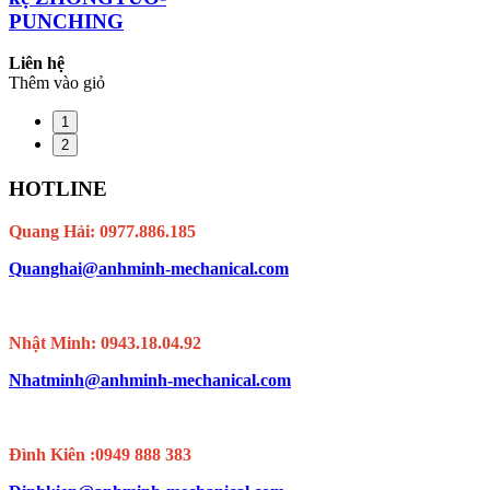
PUNCHING
Liên hệ
Thêm vào giỏ
1
2
HOTLINE
Quang Hải: 0977.886.185
Quanghai@anhminh-mechanical.com
Nhật Minh: 0943.18.04.92
Nhatminh@anhminh-mechanical.com
Đình Kiên :0949 888 383