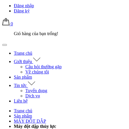
Đăng nhập
Đăng ký
0
Giỏ hàng của bạn trống!
Trang chủ
Giới thiệu
Câu hỏi thường gặp
Về chúng tôi
Sản phẩm
Tin tức
Tuyển dụng
Dịch vụ
Liên hệ
Trang chủ
Sản phẩm
MÁY ĐỘT DẬP
Máy đột dập thủy lực