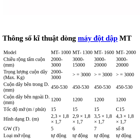
Thông số kĩ thuật dòng
máy đột dập
MT
Model
MT- 1000
MT- 1300
MT- 1600
MT- 2000
Chiều rộng tấm cuộn
2000-
3000-
3000-
3000-
(mm)
3000
15000
20000
20000
Trọng lượng cuộn dây
2000-
> = 3000
> = 3000
> = 3000
(Max. Kg)
3000
Cuộn dây bên trong D.
450-530
450-530
450-530
450-530
(mm)
Cuộn dây bên ngoài D.
1200
1200
1200
1200
(mm)
Tốc độ mở (m / phút)
15
15
15
C15
2,3 × 1,8
2,9 × 1,8
3,5 × 1,8
4,3 × 1,8
Hình dạng D. (m)
× 1,7
× 1,7
× 1,7
× 1,7
GW (T)
5
6
7
số 8
Loại mở rộng
tự động
tự động
tự động
tự động