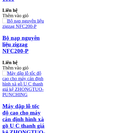
Liên hệ
Thêm vào giỏ
Bộ nạp nguyên
liệu zigzag
NFC200-P
Liên hệ
Thêm vào giỏ
Máy dập lỗ tốc
độ cao cho máy
cán định hình xà
gồ U C thanh giá
kệ ZHONGTUO-