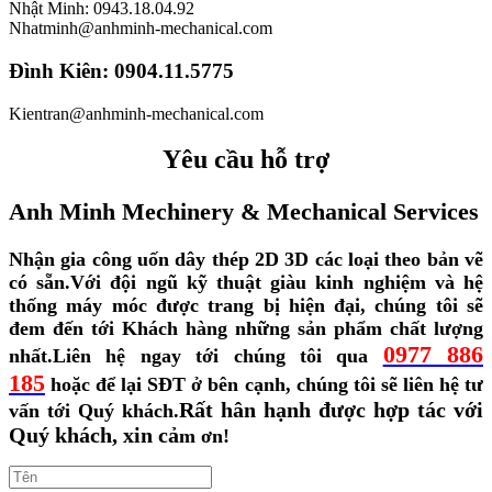
Nhật Minh: 0943.18.04.92
Nhatminh@anhminh-mechanical.com
Đình Kiên: 0904.11.5775
Kientran@anhminh-mechanical.com
Yêu cầu hỗ trợ
Anh Minh Mechinery & Mechanical Services
Nhận gia công uốn dây thép 2D 3D các loại theo bản vẽ
có sẵn.
Với đội ngũ kỹ thuật giàu kinh nghiệm và hệ
thống máy móc được trang bị hiện đại, chúng tôi sẽ
đem đến tới Khách hàng những sản phẩm chất lượng
0977 886
nhất.
Liên hệ ngay tới chúng tôi qua
185
hoặc để lại SĐT ở bên cạnh, chúng tôi sẽ liên hệ tư
Rất hân hạnh được hợp tác với
vấn tới Quý khách.
Quý khách, xin cả
m ơn!