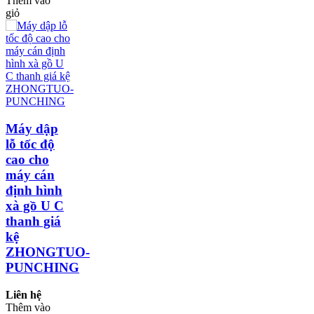
Thêm vào
giỏ
Máy dập
lỗ tốc độ
cao cho
máy cán
định hình
xà gồ U C
thanh giá
kệ
ZHONGTUO-
PUNCHING
Liên hệ
Thêm vào