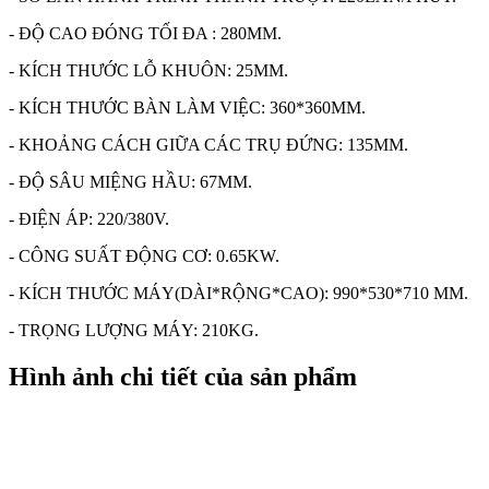
- ĐỘ CAO ĐÓNG TỐI ĐA : 280MM.
- KÍCH THƯỚC LỖ KHUÔN: 25MM.
- KÍCH THƯỚC BÀN LÀM VIỆC: 360*360MM.
- KHOẢNG CÁCH GIỮA CÁC TRỤ ĐỨNG: 135MM.
- ĐỘ SÂU MIỆNG HẦU: 67MM.
- ĐIỆN ÁP: 220/380V.
- CÔNG SUẤT ĐỘNG CƠ: 0.65KW.
- KÍCH THƯỚC MÁY(DÀI*RỘNG*CAO): 990*530*710 MM.
- TRỌNG LƯỢNG MÁY: 210KG.
Hình ảnh chi tiết của sản phẩm