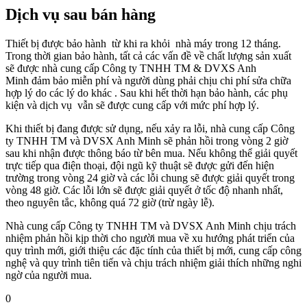
Dịch vụ sau bán hàng
Thiết bị được bảo hành từ khi ra khỏi nhà máy trong 12 tháng.
Trong thời gian bảo hành, tất cả các vấn đề về chất lượng sản xuất
sẽ được nhà cung cấp
Công ty TNHH TM & DVXS Anh
Minh
đảm bảo miễn phí và người dùng phải chịu chi phí sửa chữa
hợp lý do các lý do khác . Sau khi hết thời hạn bảo hành, các phụ
kiện và dịch vụ vẫn sẽ được cung cấp với mức phí hợp lý.
Khi thiết bị đang được sử dụng, nếu xảy ra lỗi, nhà cung cấp Công
ty TNHH TM và DVSX Anh Minh sẽ phản hồi trong vòng 2 giờ
sau khi nhận được thông báo từ bên mua. Nếu không thể giải quyết
trực tiếp qua điện thoại, đội ngũ kỹ thuật sẽ được gửi đến hiện
trường trong vòng 24 giờ và các lỗi chung sẽ được giải quyết trong
vòng 48 giờ. Các lỗi lớn sẽ được giải quyết ở tốc độ nhanh nhất,
theo nguyên tắc, không quá 72 giờ (trừ ngày lễ).
Nhà cung cấp Công ty TNHH TM và DVSX Anh Minh chịu trách
nhiệm phản hồi kịp thời cho người mua về xu hướng phát triển của
quy trình mới, giới thiệu các đặc tính của thiết bị mới, cung cấp công
nghệ và quy trình tiên tiến và chịu trách nhiệm giải thích những nghi
ngờ của người mua.
0