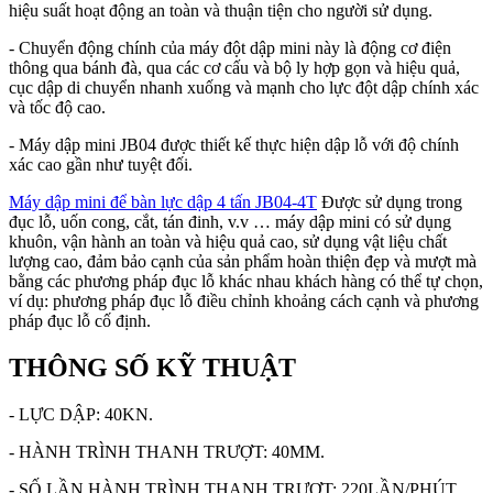
hiệu suất hoạt động an toàn và thuận tiện cho người sử dụng.
- Chuyển động chính của máy đột dập mini này là động cơ điện
thông qua bánh đà, qua các cơ cấu và bộ ly hợp gọn và hiệu quả,
cục dập di chuyển nhanh xuống và mạnh cho lực đột dập chính xác
và tốc độ cao.
- Máy dập mini JB04 được thiết kế thực hiện dập lỗ với độ chính
xác cao gần như tuyệt đối.
Máy dập mini để bàn lực dập 4 tấn JB04-4T
Được sử dụng trong
đục lỗ, uốn cong, cắt, tán đinh, v.v … máy dập mini có sử dụng
khuôn, vận hành an toàn và hiệu quả cao, sử dụng vật liệu chất
lượng cao, đảm bảo cạnh của sản phẩm hoàn thiện đẹp và mượt mà
bằng các phương pháp đục lỗ khác nhau khách hàng có thể tự chọn,
ví dụ: phương pháp đục lỗ điều chỉnh khoảng cách cạnh và phương
pháp đục lỗ cố định.
THÔNG SỐ KỸ THUẬT
- LỰC DẬP: 40KN.
- HÀNH TRÌNH THANH TRƯỢT: 40MM.
- SỐ LẦN HÀNH TRÌNH THANH TRƯỢT: 220LẦN/PHÚT.