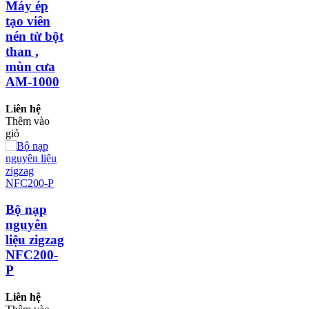
Máy ép
tạo viên
nén từ bột
than ,
mùn cưa
AM-1000
Liên hệ
Thêm vào
giỏ
Bộ nạp
nguyên
liệu zigzag
NFC200-
P
Liên hệ