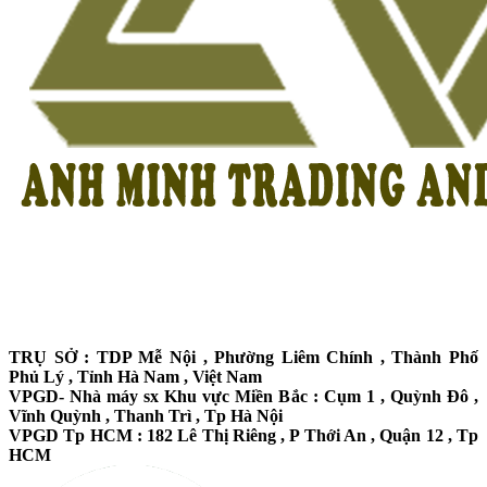
TRỤ SỞ : TDP Mễ Nội , Phường Liêm Chính , Thành Phố
Phủ Lý , Tỉnh Hà Nam , Việt Nam
VPGD- Nhà máy sx Khu vực Miền Bắc : Cụm 1 , Quỳnh Đô ,
Vĩnh Quỳnh , Thanh Trì , Tp Hà Nội
VPGD Tp HCM : 182 Lê Thị Riêng , P Thới An , Quận 12 , Tp
HCM