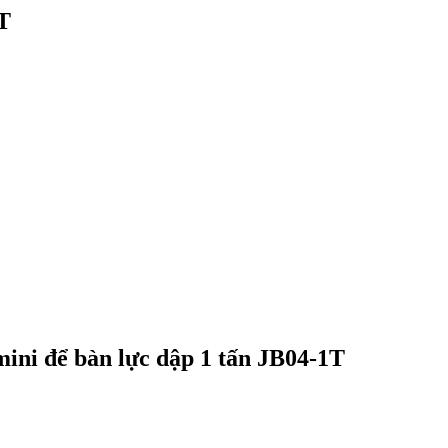
T
 để bàn lực dập 1 tấn JB04-1T