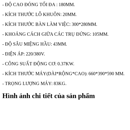
- ĐỘ CAO ĐÓNG TỐI ĐA : 180MM.
- KÍCH THƯỚC LỖ KHUÔN: 20MM.
- KÍCH THƯỚC BÀN LÀM VIỆC: 300*280MM.
- KHOẢNG CÁCH GIỮA CÁC TRỤ ĐỨNG: 105MM.
- ĐỘ SÂU MIỆNG HẦU: 43MM.
- ĐIỆN ÁP: 220/380V.
- CÔNG SUẤT ĐỘNG CƠ: 0.37KW.
- KÍCH THƯỚC MÁY(DÀI*RỘNG*CAO): 660*390*590 MM.
- TRỌNG LƯỢNG MÁY: 83KG.
Hình ảnh chi tiết của sản phẩm