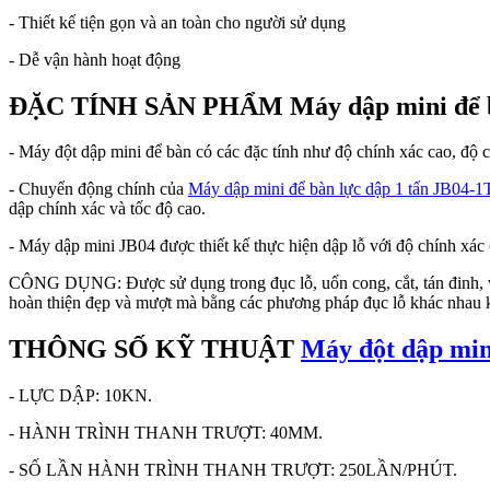
- Thiết kế tiện gọn và an toàn cho người sử dụng
- Dễ vận hành hoạt động
ĐẶC TÍNH SẢN PHẨM Máy dập mini để bà
- Máy đột dập mini để bàn có các đặc tính như độ chính xác cao, độ cứ
- Chuyển động chính của
Máy dập mini để bàn lực dập 1 tấn JB04-1
dập chính xác và tốc độ cao.
- Máy dập mini JB04 được thiết kế thực hiện dập lỗ với độ chính xác 
CÔNG DỤNG: Được sử dụng trong đục lỗ, uốn cong, cắt, tán đinh, v.
hoàn thiện đẹp và mượt mà bằng các phương pháp đục lỗ khác nhau k
THÔNG SỐ KỸ THUẬT
Máy đột dập min
- LỰC DẬP: 10KN.
- HÀNH TRÌNH THANH TRƯỢT: 40MM.
- SỐ LẦN HÀNH TRÌNH THANH TRƯỢT: 250LẦN/PHÚT.