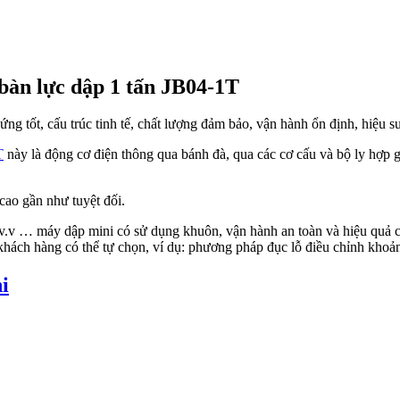
n lực dập 1 tấn JB04-1T
ng tốt, cấu trúc tinh tế, chất lượng đảm bảo, vận hành ổn định, hiệu s
T
này là động cơ điện thông qua bánh đà, qua các cơ cấu và bộ ly hợp 
cao gần như tuyệt đối.
v … máy dập mini có sử dụng khuôn, vận hành an toàn và hiệu quả ca
hách hàng có thể tự chọn, ví dụ: phương pháp đục lỗ điều chỉnh khoả
i