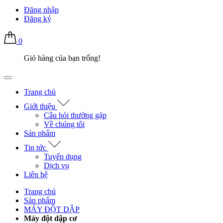
Đăng nhập
Đăng ký
0
Giỏ hàng của bạn trống!
Trang chủ
Giới thiệu
Câu hỏi thường gặp
Về chúng tôi
Sản phẩm
Tin tức
Tuyển dụng
Dịch vụ
Liên hệ
Trang chủ
Sản phẩm
MÁY ĐỘT DẬP
Máy đột dập cơ