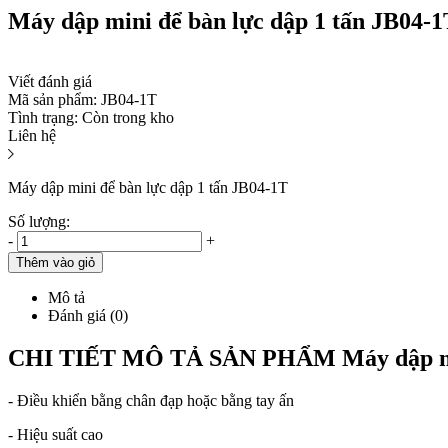
Máy dập mini để bàn lực dập 1 tấn JB04-1
Viết đánh giá
Mã sản phẩm:
JB04-1T
Tình trạng:
Còn trong kho
Liên hệ
Máy dập mini để bàn lực dập 1 tấn JB04-1T
Số lượng:
-
+
Thêm vào giỏ
Mô tả
Đánh giá (0)
CHI TIẾT MÔ TẢ SẢN PHẨM Máy dập mini
- Điều khiển bằng chân đạp hoặc bằng tay ấn
- Hiệu suất cao