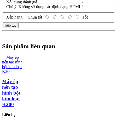
Nội dung đánh giá
Chú ý:
Không sử dụng các định dạng HTML!
Xếp hạng
Chưa tốt
Tốt
Tiếp tục
Sản phẩm liên quan
Máy ép
nén tạo
hình bột
kim loại
K200
Liên hệ