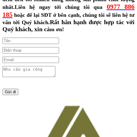
0977 886
nhất.
Liên hệ ngay tới chúng tôi qua
185
hoặc để lại SĐT ở bên cạnh, chúng tôi sẽ liên hệ tư
Rất hân hạnh được hợp tác với
vấn tới Quý khách.
Quý khách, xin cả
m ơn!
Gửi đi