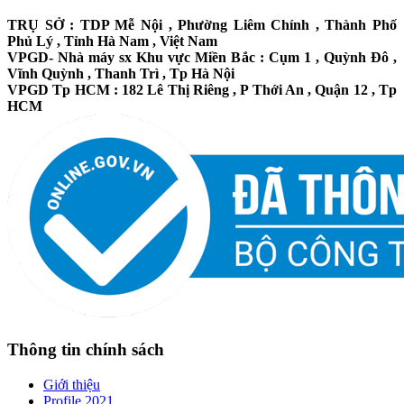
TRỤ SỞ : TDP Mễ Nội , Phường Liêm Chính , Thành Phố
Phủ Lý , Tỉnh Hà Nam , Việt Nam
VPGD- Nhà máy sx Khu vực Miền Bắc : Cụm 1 , Quỳnh Đô ,
Vĩnh Quỳnh , Thanh Trì , Tp Hà Nội
VPGD Tp HCM : 182 Lê Thị Riêng , P Thới An , Quận 12 , Tp
HCM
Thông tin chính sách
Giới thiệu
Profile 2021