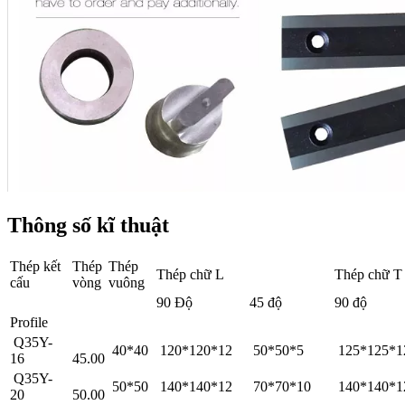
Thông số kĩ thuật
Thép kết
Thép
Thép
Thép chữ L
Thép chữ T
cấu
vòng
vuông
90 Độ
45 độ
90 độ
Profile
Q35Y-
40*40
120*120*12
50*50*5
125*125*
16
45.00
Q35Y-
50*50
140*140*12
70*70*10
140*140*
20
50.00