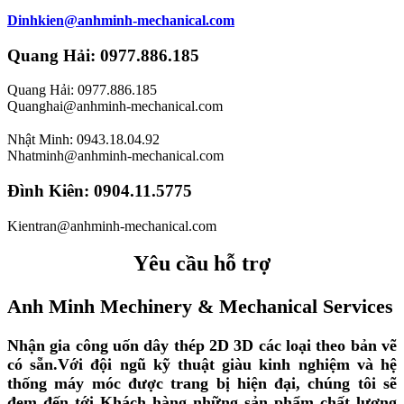
Dinhkien@anhminh-mechanical.com
Quang Hải: 0977.886.185
Quang Hải: 0977.886.185
Quanghai@anhminh-mechanical.com
Nhật Minh: 0943.18.04.92
Nhatminh@anhminh-mechanical.com
Đình Kiên: 0904.11.5775
Kientran@anhminh-mechanical.com
Yêu cầu hỗ trợ
Anh Minh Mechinery & Mechanical Services
Nhận gia công uốn dây thép 2D 3D các loại theo bản vẽ
có sẵn.
Với đội ngũ kỹ thuật giàu kinh nghiệm và hệ
thống máy móc được trang bị hiện đại, chúng tôi sẽ
đem đến tới Khách hàng những sản phẩm chất lượng