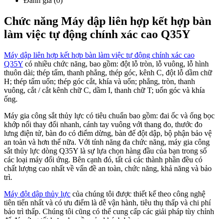
Đánh giá (0)
Chức năng Máy dập liên hợp kết hợp bàn
làm việc tự động chính xác cao Q35Y
Máy dập liên hợp kết hợp bàn làm việc tự động chính xác cao
Q35Y
có nhiều chức năng, bao gồm: đột lỗ tròn, lỗ vuông, lỗ hình
thuôn dài; thép tấm, thanh phẳng, thép góc, kênh C, đột lỗ dầm chữ
H; thép tấm uốn; thép góc cắt, khía và uốn; phẳng, tròn, thanh
vuông, cắt / cắt kênh chữ C, dầm I, thanh chữ T; uốn góc và khía
ống.
Máy gia công sắt thủy lực có tiêu chuẩn bao gồm: đai ốc và ống bọc
khớp nối thay đổi nhanh, cánh tay vuông với thang đo, thước đo
lưng điện tử, bàn đo có điểm dừng, bàn đế đột dập, bộ phận bảo vệ
an toàn và hơn thế nữa. Với tính năng đa chức năng, máy gia công
sắt thủy lực dòng Q35Y là sự lựa chọn hàng đầu của bạn trong số
các loại máy đối ứng. Bên cạnh đó, tất cả các thành phần đều có
chất lượng cao nhất về vấn đề an toàn, chức năng, khả năng và bảo
trì.
Máy đột dập thủy lực
của chúng tôi được thiết kế theo công nghệ
tiên tiến nhất và có ưu điểm là dễ vận hành, tiêu thụ thấp và chi phí
bảo trì thấp. Chúng tôi cũng có thể cung cấp các giải pháp tùy chỉnh