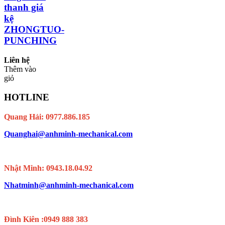
thanh giá
kệ
ZHONGTUO-
PUNCHING
Liên hệ
Thêm vào
giỏ
HOTLINE
Quang Hải: 0977.886.185
Quanghai@anhminh-mechanical.com
Nhật Minh: 0943.18.04.92
Nhatminh@anhminh-mechanical.com
Đình Kiên :0949 888 383