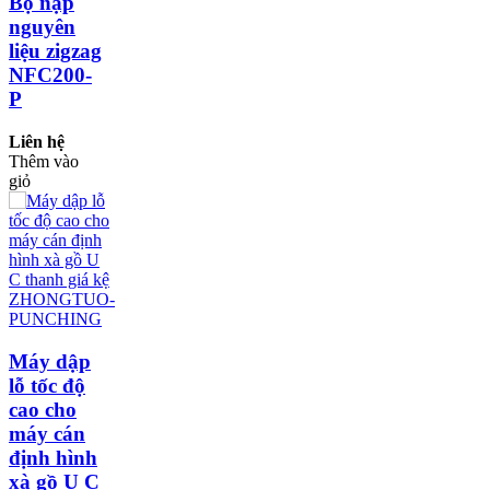
Bộ nạp
nguyên
liệu zigzag
NFC200-
P
Liên hệ
Thêm vào
giỏ
Máy dập
lỗ tốc độ
cao cho
máy cán
định hình
xà gồ U C