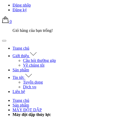
Đăng nhập
Đăng ký
0
Giỏ hàng của bạn trống!
Trang chủ
Giới thiệu
Câu hỏi thường gặp
Về chúng tôi
Sản phẩm
Tin tức
Tuyển dụng
Dịch vụ
Liên hệ
Trang chủ
Sản phẩm
MÁY ĐỘT DẬP
Máy đột dập thủy lực