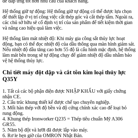
để đáp ứng tốt hơn nhu cầu của khách hàng.
Hệ thống giữ tự động: Hệ thống giữ tự động có thể được lựa chọn
để thiết lập ở vị trí công việc cắt thép góc và cắt thép tấm. Ngoài ra,
các chủ sở hữu sẽ cố định vị trí của sản phẩm để tiết kiệm thời gian
và nâng cao hiệu quả làm việc.
Hệ thống làm mát nhiệt độ: Khi máy gia công sắt thủy lực hoạt
động, bạn có thể đọc nhiệt độ của dầu thông qua màn hình giám sát.
Nếu nhiệt độ dầu tăng cao hơn 55 độ là cấu hình mặc định, hệ thống
làm mát bên trong sẽ tự động chạy để giảm nhiệt độ dầu nhằm bảo
vệ hệ thống thủy lực.
Chi tiết máy đột dập và cắt tôn kim loại thủy lực
Q35Y
1. Tất cả các bộ phận điện được NHẬP KHẨU với giấy chứng
nhận CE.
2. Cấu trúc khung thiết kế được chế tạo chuyên nghiệp.
3. Mối hàn thép với độ bền và độ cứng chính xác cao để loại bỏ
rung động.
4. Khung thép Ironworker Q235 = Thép tiêu chuẩn Mỹ A306
GR55.
5. Năm bộ đột và lưỡi đã được lắp vào máy.
6. Rơ le hẹn giờ của OMRON Nhật Bản.