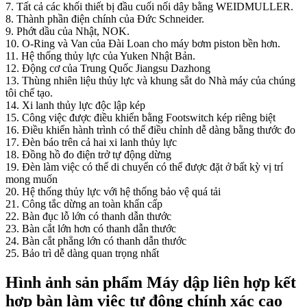
7. Tất cả các khối thiết bị đầu cuối nối dây bằng WEIDMULLER.
8. Thành phần điện chính của Đức Schneider.
9. Phớt dầu của Nhật, NOK.
10. O-Ring và Van của Đài Loan cho máy bơm piston bền hơn.
11. Hệ thống thủy lực của Yuken Nhật Bản.
12. Động cơ của Trung Quốc Jiangsu Dazhong
13. Thùng nhiên liệu thủy lực và khung sắt do Nhà máy của chúng
tôi chế tạo.
14. Xi lanh thủy lực độc lập kép
15. Công việc được điều khiển bằng Footswitch kép riêng biệt
16. Điều khiển hành trình có thể điều chỉnh dễ dàng bằng thước đo
17. Đèn báo trên cả hai xi lanh thủy lực
18. Đồng hồ đo điện trở tự động dừng
19. Đèn làm việc có thể di chuyển có thể được đặt ở bất kỳ vị trí
mong muốn
20. Hệ thống thủy lực với hệ thống bảo vệ quá tải
21. Công tắc dừng an toàn khẩn cấp
22. Bàn đục lỗ lớn có thanh dẫn thước
23. Bàn cắt lớn hơn có thanh dẫn thước
24. Bàn cắt phẳng lớn có thanh dẫn thước
25. Bảo trì dễ dàng quan trọng nhất
Hình ảnh sản phẩm Máy dập liên hợp kết
hợp bàn làm việc tự động chính xác cao