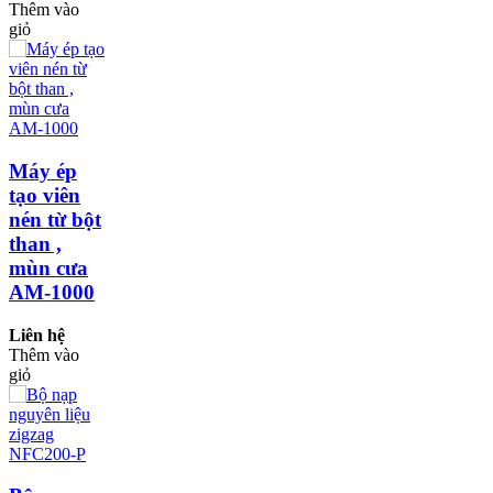
Thêm vào
giỏ
Máy ép
tạo viên
nén từ bột
than ,
mùn cưa
AM-1000
Liên hệ
Thêm vào
giỏ