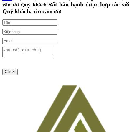
Rất hân hạnh được hợp tác với
vấn tới Quý khách.
Quý khách, xin cả
m ơn!
Gửi đi