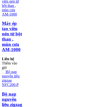
Máy ép
tạo viên
nén từ bột
than ,
mùn cưa
AM-1000
Liên hệ
Thêm vào
giỏ
Bộ nạp
nguyên
liệu zigzag