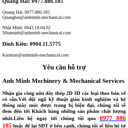
Quang Hải: 0977.886.185
Quang Hải: 0977.886.185
Quanghai@anhminh-mechanical.com
Nhật Minh: 0943.18.04.92
Nhatminh@anhminh-mechanical.com
Đình Kiên: 0904.11.5775
Kientran@anhminh-mechanical.com
Yêu cầu hỗ trợ
Anh Minh Mechinery & Mechanical Services
Nhận gia công uốn dây thép 2D 3D các loại theo bản vẽ
có sẵn.
Với đội ngũ kỹ thuật giàu kinh nghiệm và hệ
thống máy móc được trang bị hiện đại, chúng tôi sẽ
đem đến tới Khách hàng những sản phẩm chất lượng
0977 886
nhất.
Liên hệ ngay tới chúng tôi qua
185
hoặc để lại SĐT ở bên cạnh, chúng tôi sẽ liên hệ tư