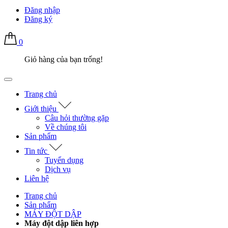
Đăng nhập
Đăng ký
0
Giỏ hàng của bạn trống!
Trang chủ
Giới thiệu
Câu hỏi thường gặp
Về chúng tôi
Sản phẩm
Tin tức
Tuyển dụng
Dịch vụ
Liên hệ
Trang chủ
Sản phẩm
MÁY ĐỘT DẬP
Máy đột dập liên hợp