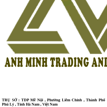
TRỤ SỞ : TDP Mễ Nội , Phường Liêm Chính , Thành Phố
Phủ Lý , Tỉnh Hà Nam , Việt Nam