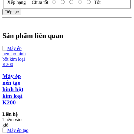
Xếp hạng
Chưa tốt
Tốt
Tiếp tục
Sản phẩm liên quan
Máy ép
nén tạo
hình bột
kim loại
K200
Liên hệ
Thêm vào
giỏ