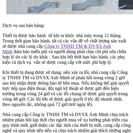
Dịch vụ sau bán hàng:
Thiết bị được bảo hành từ khi ra khỏi nhà máy trong 12 tháng.
Trong thời gian bảo hành, tất cả các vấn đề về chất lượng sản xuất
sẽ được nhà cung cấp
Công ty TNHH TM & DVXS Anh
Minh
đảm bảo miễn phí và người dùng phải chịu chi phí sửa chữa
hợp lý do các lý do khác . Sau khi hết thời hạn bảo hành, các phụ
kiện và dịch vụ vẫn sẽ được cung cấp với mức phí hợp lý.
Khi thiết bị đang được sử dụng, nếu xảy ra lỗi, nhà cung cấp Công
ty TNHH TM và DVSX Anh Minh sẽ phản hồi trong vòng 2 giờ
sau khi nhận được thông báo từ bên mua. Nếu không thể giải quyết
trực tiếp qua điện thoại, đội ngũ kỹ thuật sẽ được gửi đến hiện
trường trong vòng 24 giờ và các lỗi chung sẽ được giải quyết trong
vòng 48 giờ. Các lỗi lớn sẽ được giải quyết ở tốc độ nhanh nhất,
theo nguyên tắc, không quá 72 giờ (trừ ngày lễ).
Nhà cung cấp Công ty TNHH TM và DVSX Anh Minh chịu trách
nhiệm phản hồi kịp thời cho người mua về xu hướng phát triển của
quy trình mới, giới thiệu các đặc tính của thiết bị mới, cung cấp công
nghệ và quy trình tiên tiến và chịu trách nhiệm giải thích những nghi