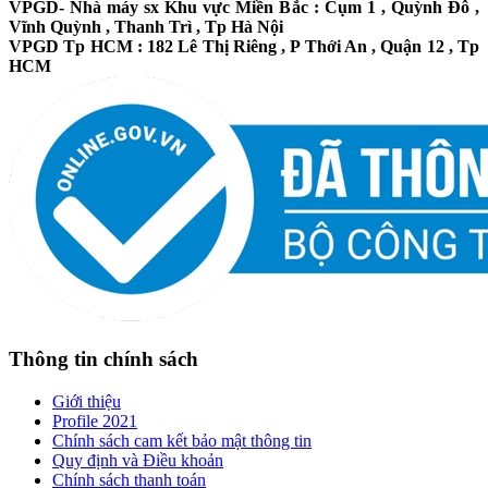
VPGD- Nhà máy sx Khu vực Miền Bắc : Cụm 1 , Quỳnh Đô ,
Vĩnh Quỳnh , Thanh Trì , Tp Hà Nội
VPGD Tp HCM : 182 Lê Thị Riêng , P Thới An , Quận 12 , Tp
HCM
Thông tin chính sách
Giới thiệu
Profile 2021
Chính sách cam kết bảo mật thông tin
Quy định và Điều khoản
Chính sách thanh toán