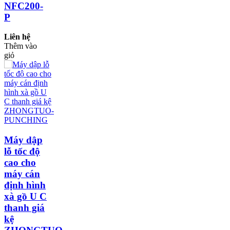
NFC200-
P
Liên hệ
Thêm vào
giỏ
Máy dập
lỗ tốc độ
cao cho
máy cán
định hình
xà gồ U C
thanh giá
kệ