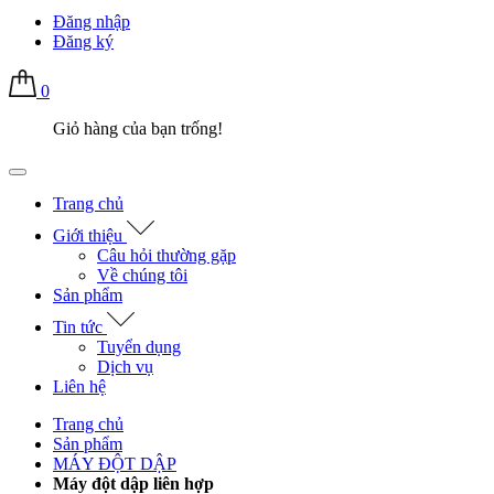
Đăng nhập
Đăng ký
0
Giỏ hàng của bạn trống!
Trang chủ
Giới thiệu
Câu hỏi thường gặp
Về chúng tôi
Sản phẩm
Tin tức
Tuyển dụng
Dịch vụ
Liên hệ
Trang chủ
Sản phẩm
MÁY ĐỘT DẬP
Máy đột dập liên hợp