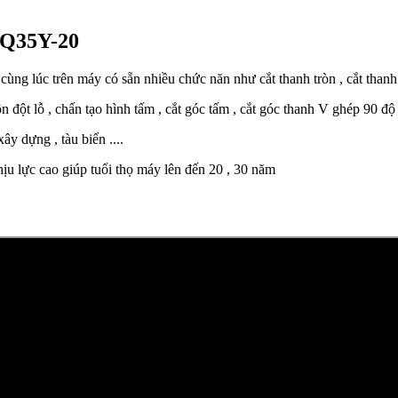
 Q35Y-20
ng lúc trên máy có sẵn nhiều chức năn như cắt thanh tròn , cắt thanh vuô
đột lỗ , chấn tạo hình tấm , cắt góc tấm , cắt góc thanh V ghép 90 đ
y dựng , tàu biển ....
u lực cao giúp tuổi thọ máy lên đến 20 , 30 năm