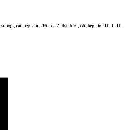
ng , cắt thép tấm , đột lỗ , cắt thanh V , cắt thép hình U , I , H ...
ộ