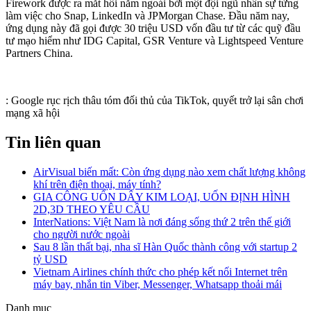
Firework được ra mắt hồi năm ngoái bởi một đội ngũ nhân sự từng
làm việc cho Snap, LinkedIn và JPMorgan Chase. Đầu năm nay,
ứng dụng này đã gọi được 30 triệu USD vốn đầu tư từ các quỹ đầu
tư mạo hiểm như IDG Capital, GSR Venture và Lightspeed Venture
Partners China.
:
Google rục rịch thâu tóm đối thủ của TikTok, quyết trở lại sân chơi
mạng xã hội
Tin liên quan
AirVisual biến mất: Còn ứng dụng nào xem chất lượng không
khí trên điện thoại, máy tính?
GIA CÔNG UỐN DÂY KIM LOẠI, UỐN ĐỊNH HÌNH
2D,3D THEO YÊU CẦU
InterNations: Việt Nam là nơi đáng sống thứ 2 trên thế giới
cho người nước ngoài
Sau 8 lần thất bại, nha sĩ Hàn Quốc thành công với startup 2
tỷ USD
Vietnam Airlines chính thức cho phép kết nối Internet trên
máy bay, nhắn tin Viber, Messenger, Whatsapp thoải mái
Danh mục