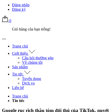
Đăng nhập
Đăng ký
0
Giỏ hàng của bạn trống!
Trang chủ
Giới thiệu
Câu hỏi thường gặp
Về chúng tôi
Sản phẩm
Tin tức
Tuyển dụng
Dịch vụ
Liên hệ
Trang chủ
Tin tức
Google rục rịch thâu tóm đối thủ của TikTok, quyết