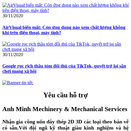
30/11/2020
AirVisual biến mất: Còn ứng dụng nào xem chất lượng không
khí trên điện thoại, máy tính?
30/11/2020
Google rục rịch thâu tóm đối thủ của TikTok, quyết trở lại sân
chơi mạng xã hội
Yêu cầu hỗ trợ
Anh Minh Mechinery & Mechanical Services
Nhận gia công uốn dây thép 2D 3D các loại theo bản vẽ
có sẵn.
Với đội ngũ kỹ thuật giàu kinh nghiệm và hệ