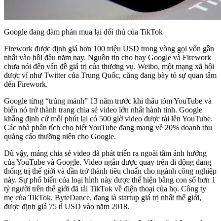
Google đang đàm phán mua lại đối thủ của TikTok
Firework được định giá hơn 100 triệu USD trong vòng gọi vốn gần
nhất vào hồi đầu năm nay. Nguồn tin cho hay Google và Firework
chưa nói đến vấn đề giá trị của thương vụ. Weibo, một mạng xã hội
được ví như Twitter của Trung Quốc, cũng đang bày tỏ sự quan tâm
đến Firework.
Google từng “trúng mánh” 13 năm trước khi thâu tóm YouTube và
biến nó trở thành trang chia sẻ video lớn nhất hành tinh. Google
khẳng định cứ mỗi phút lại có 500 giờ video được tải lên YouTube.
Các nhà phân tích cho biết YouTube đang mang về 20% doanh thu
quảng cáo thường niên cho Google.
Dù vậy, mảng chia sẻ video đã phát triển ra ngoài tầm ảnh hưởng
của YouTube và Google. Video ngắn được quay trên di động đang
thống trị thế giới và dần trở thành tiêu chuẩn cho ngành công nghiệp
này. Sự phổ biến của loại hình này được thể hiện bằng con số hơn 1
tỷ người trên thế giới đã tải TikTok về điện thoại của họ. Công ty
mẹ của TikTok, ByteDance, đang là startup giá trị nhất thế giới,
được định giá 75 tỉ USD vào năm 2018.