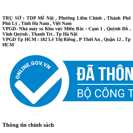
TRỤ SỞ : TDP Mễ Nội , Phường Liêm Chính , Thành Phố
Phủ Lý , Tỉnh Hà Nam , Việt Nam
VPGD- Nhà máy sx Khu vực Miền Bắc : Cụm 1 , Quỳnh Đô ,
Vĩnh Quỳnh , Thanh Trì , Tp Hà Nội
VPGD Tp HCM : 182 Lê Thị Riêng , P Thới An , Quận 12 , Tp
HCM
Thông tin chính sách