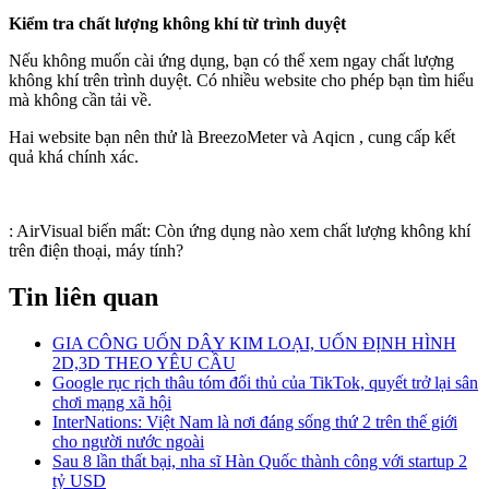
Kiểm tra chất lượng không khí từ trình duyệt
Nếu không muốn cài ứng dụng, bạn có thể xem ngay chất lượng
không khí trên trình duyệt. Có nhiều website cho phép bạn tìm hiểu
mà không cần tải về.
Hai website bạn nên thử là BreezoMeter và Aqicn , cung cấp kết
quả khá chính xác.
:
AirVisual biến mất: Còn ứng dụng nào xem chất lượng không khí
trên điện thoại, máy tính?
Tin liên quan
GIA CÔNG UỐN DÂY KIM LOẠI, UỐN ĐỊNH HÌNH
2D,3D THEO YÊU CẦU
Google rục rịch thâu tóm đối thủ của TikTok, quyết trở lại sân
chơi mạng xã hội
InterNations: Việt Nam là nơi đáng sống thứ 2 trên thế giới
cho người nước ngoài
Sau 8 lần thất bại, nha sĩ Hàn Quốc thành công với startup 2
tỷ USD