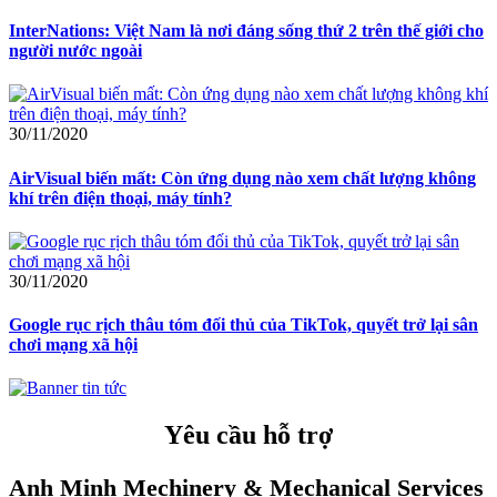
InterNations: Việt Nam là nơi đáng sống thứ 2 trên thế giới cho
người nước ngoài
30/11/2020
AirVisual biến mất: Còn ứng dụng nào xem chất lượng không
khí trên điện thoại, máy tính?
30/11/2020
Google rục rịch thâu tóm đối thủ của TikTok, quyết trở lại sân
chơi mạng xã hội
Yêu cầu hỗ trợ
Anh Minh Mechinery & Mechanical Services