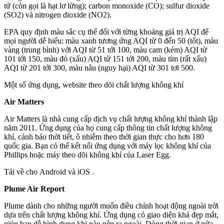
tử (còn gọi là hạt lơ lửng); carbon monoxide (CO); sulfur dioxide
(SO2) và nitrogen dioxide (NO2).
EPA quy định màu sắc cụ thể đối với từng khoảng giá trị AQI để
mọi người dễ hiểu: màu xanh tương ứng AQI từ 0 đến 50 (tốt), màu
vàng (trung bình) với AQI từ 51 tới 100, màu cam (kém) AQI từ
101 tới 150, màu đỏ (xấu) AQI từ 151 tới 200, màu tím (rất xấu)
AQI từ 201 tới 300, màu nâu (nguy hại) AQI từ 301 tơi 500.
Một số ứng dụng, website theo dõi chất lượng không khí
Air Matters
Air Matters là nhà cung cấp dịch vụ chất lượng không khí thành lập
năm 2011. Ứng dụng của họ cung cấp thông tin chất lượng không
khí, cảnh báo thời tiết, ô nhiễm theo thời gian thực cho hơn 180
quốc gia. Bạn có thể kết nối ứng dụng với máy lọc không khí của
Phillips hoặc máy theo dõi không khí của Laser Egg.
Tải về cho Android và iOS .
Plume Air Report
Plume dành cho những người muốn điều chỉnh hoạt động ngoài trời
dựa trên chất lượng không khí. Ứng dụng có giao diện khá đẹp mắt,
giúp bạn dễ hình dung khi nào nên ra ngoài. Dòng thời gian ở nửa