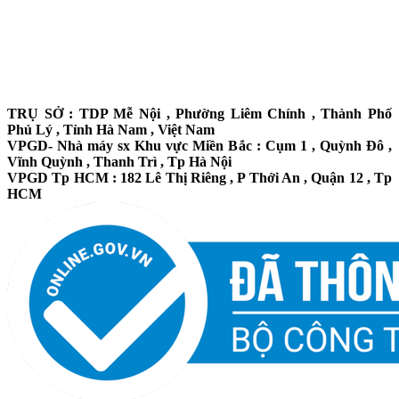
TRỤ SỞ : TDP Mễ Nội , Phường Liêm Chính , Thành Phố
Phủ Lý , Tỉnh Hà Nam , Việt Nam
VPGD- Nhà máy sx Khu vực Miền Bắc : Cụm 1 , Quỳnh Đô ,
Vĩnh Quỳnh , Thanh Trì , Tp Hà Nội
VPGD Tp HCM : 182 Lê Thị Riêng , P Thới An , Quận 12 , Tp
HCM