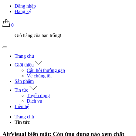
Đăng nhập
Đăng ký
0
Giỏ hàng của bạn trống!
Trang chủ
Giới thiệu
Câu hỏi thường gặp
Về chúng tôi
Sản phẩm
Tin tức
Tuyển dụng
Dịch vụ
Liên hệ
Trang chủ
Tin tức
AirVisual biến mất: Còn ứng dụng nào xem chất