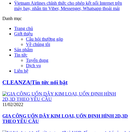
Vietnam Airlines chính thức cho phép kết nối Internet trên
máy bay, nhắn tin Viber, Messenger, Whatsapp thoải mái
Danh mục
Trang chủ
Giới thiệu
Câu hỏi thường gặp
Về chúng tôi
Sản phẩm
Tin tức
Tuyển dụng
Dịch vụ
Liên hệ
CLEANZA|Tin tức nổi bật
11/02/2022
GIA CÔNG UỐN DÂY KIM LOẠI, UỐN ĐỊNH HÌNH 2D,3D
THEO YÊU CẦU