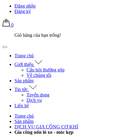
Đăng nhập
Đăng ký
0
Giỏ hàng của bạn trống!
Trang chủ
Giới thiệu
Câu hỏi thường gặp
Về chúng tôi
Sản phẩm
Tin tức
Tuyển dụng
Dịch vụ
Liên hệ
Trang chủ
Sản phẩm
DỊCH VỤ GIA CÔNG CƠ KHÍ
Gia công uốn lò xo - móc kẹp