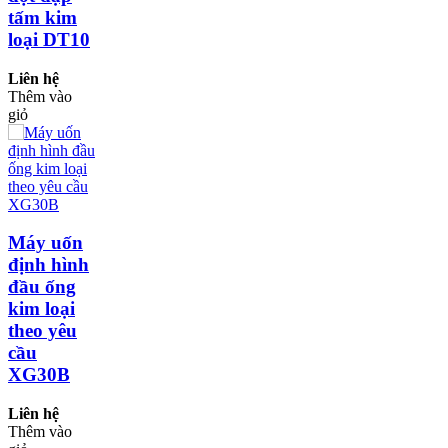
tấm kim
loại DT10
Liên hệ
Thêm vào
giỏ
Máy uốn
định hình
đầu ống
kim loại
theo yêu
cầu
XG30B
Liên hệ
Thêm vào