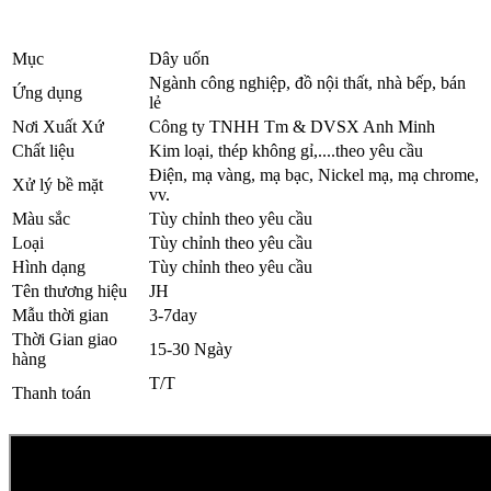
Mục
Dây uốn
Ngành công nghiệp, đồ nội thất, nhà bếp, bán
Ứng dụng
lẻ
Nơi Xuất Xứ
Công ty TNHH Tm & DVSX Anh Minh
Chất liệu
Kim loại, thép không gỉ,....theo yêu cầu
Điện, mạ vàng, mạ bạc, Nickel mạ, mạ chrome,
Xử lý bề mặt
vv.
Màu sắc
Tùy chỉnh theo yêu cầu
Loại
Tùy chỉnh theo yêu cầu
Hình dạng
Tùy chỉnh theo yêu cầu
Tên thương hiệu
JH
Mẫu thời gian
3-7day
Thời Gian giao
15-30 Ngày
hàng
T/T
Thanh toán