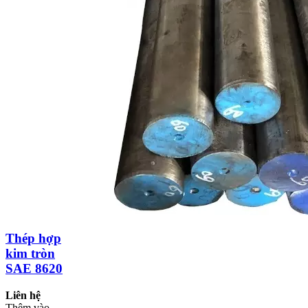
Thép hợp
kim tròn
SAE 8620
Liên hệ
Thêm vào