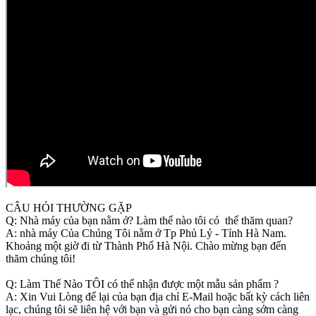
CÂU HỎI THƯỜNG GẶP
Q: Nhà máy của bạn nằm ở? Làm thế nào tôi có thể thăm quan?
A: nhà máy Của Chúng Tôi nằm ở Tp Phủ Lý - Tỉnh Hà Nam.
Khoảng một giờ đi từ Thành Phố Hà Nội. Chào mừng bạn đến
thăm chúng tôi!
Q: Làm Thế Nào TÔI có thể nhận được một mẫu sản phẩm ?
A: Xin Vui Lòng để lại của bạn địa chỉ E-Mail hoặc bất kỳ cách liên
lạc, chúng tôi sẽ liên hệ với bạn và gửi nó cho bạn càng sớm càng