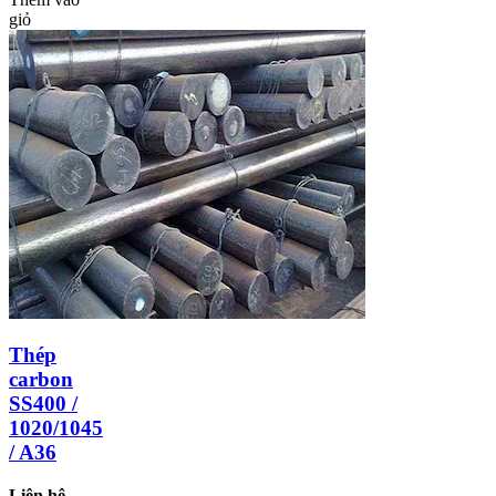
giỏ
Thép
carbon
SS400 /
1020/1045
/ A36
Liên hệ