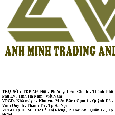
TRỤ SỞ : TDP Mễ Nội , Phường Liêm Chính , Thành Phố
Phủ Lý , Tỉnh Hà Nam , Việt Nam
VPGD- Nhà máy sx Khu vực Miền Bắc : Cụm 1 , Quỳnh Đô ,
Vĩnh Quỳnh , Thanh Trì , Tp Hà Nội
VPGD Tp HCM : 182 Lê Thị Riêng , P Thới An , Quận 12 , Tp
HCM