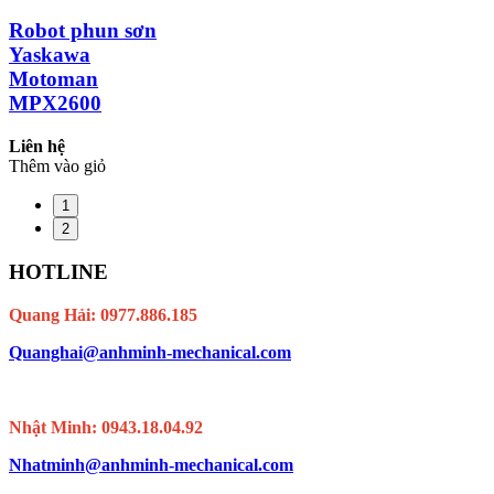
Robot phun sơn
Yaskawa
Motoman
MPX2600
Liên hệ
Thêm vào giỏ
1
2
HOTLINE
Quang Hải: 0977.886.185
Quanghai@anhminh-mechanical.com
Nhật Minh: 0943.18.04.92
Nhatminh@anhminh-mechanical.com