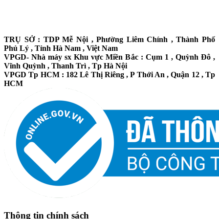
TRỤ SỞ : TDP Mễ Nội , Phường Liêm Chính , Thành Phố
Phủ Lý , Tỉnh Hà Nam , Việt Nam
VPGD- Nhà máy sx Khu vực Miền Bắc : Cụm 1 , Quỳnh Đô ,
Vĩnh Quỳnh , Thanh Trì , Tp Hà Nội
VPGD Tp HCM : 182 Lê Thị Riêng , P Thới An , Quận 12 , Tp
HCM
Thông tin chính sách