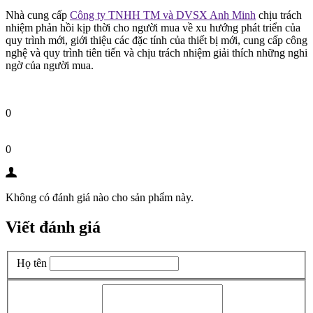
Nhà cung cấp
Công ty TNHH TM và DVSX Anh Minh
chịu trách
nhiệm phản hồi kịp thời cho người mua về xu hướng phát triển của
quy trình mới, giới thiệu các đặc tính của thiết bị mới, cung cấp công
nghệ và quy trình tiên tiến và chịu trách nhiệm giải thích những nghi
ngờ của người mua.
0
0
Không có đánh giá nào cho sản phẩm này.
Viết đánh giá
Họ tên