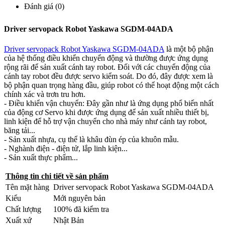
Đánh giá (0)
Driver servopack Robot Yaskawa SGDM-04ADA
Driver servopack Robot Yaskawa SGDM-04ADA
là một bộ phận
của hệ thống điều khiển chuyển động và thường được ứng dụng
rộng rãi để sản xuất cánh tay robot. Đối với các chuyển động của
cánh tay robot đều được servo kiểm soát. Do đó, đây được xem là
bộ phận quan trọng hàng đầu, giúp robot có thể hoạt động một cách
chính xác và trơn tru hơn.
- Điều khiển vận chuyển: Đây gần như là ứng dụng phổ biến nhất
của động cơ Servo khi được ứng dụng để sản xuất nhiều thiết bị,
linh kiện để hỗ trợ vận chuyển cho nhà máy như cánh tay robot,
băng tải...
- Sản xuất nhựa, cụ thể là khâu đùn ép của khuôn mẫu.
- Nghành điện - điện tử, lắp linh kiện...
- Sản xuất thực phẩm...
Thông tin chi tiết về sản phẩm
Tên mặt hàng
Driver servopack Robot Yaskawa SGDM-04ADA
Kiểu
Mới nguyên bản
Chất lượng
100% đã kiểm tra
Xuất xứ
Nhật Bản