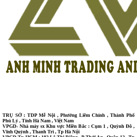
TRỤ SỞ : TDP Mễ Nội , Phường Liêm Chính , Thành Phố
Phủ Lý , Tỉnh Hà Nam , Việt Nam
VPGD- Nhà máy sx Khu vực Miền Bắc : Cụm 1 , Quỳnh Đô ,
Vĩnh Quỳnh , Thanh Trì , Tp Hà Nội