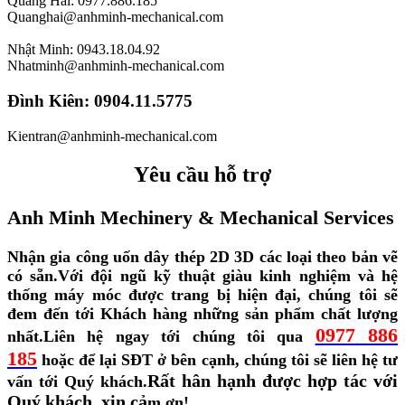
Quang Hải: 0977.886.185
Quanghai@anhminh-mechanical.com
Nhật Minh: 0943.18.04.92
Nhatminh@anhminh-mechanical.com
Đình Kiên: 0904.11.5775
Kientran@anhminh-mechanical.com
Yêu cầu hỗ trợ
Anh Minh Mechinery & Mechanical Services
Nhận gia công uốn dây thép 2D 3D các loại theo bản vẽ
có sẵn.
Với đội ngũ kỹ thuật giàu kinh nghiệm và hệ
thống máy móc được trang bị hiện đại, chúng tôi sẽ
đem đến tới Khách hàng những sản phẩm chất lượng
0977 886
nhất.
Liên hệ ngay tới chúng tôi qua
185
hoặc để lại SĐT ở bên cạnh, chúng tôi sẽ liên hệ tư
Rất hân hạnh được hợp tác với
vấn tới Quý khách.
Quý khách, xin cả
m ơn!