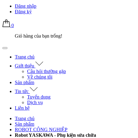
Đăng nhập
Đăng ký
0
Giỏ hàng của bạn trống!
Trang chủ
Giới thiệu
Câu hỏi thường gặp
Về chúng tôi
Sản phẩm
Tin tức
Tuyển dụng
Dịch vụ
Liên hệ
Trang chủ
Sản phẩm
ROBOT CÔNG NGHIỆP
Robot YASKAWA - Phụ kiện sửa chữa