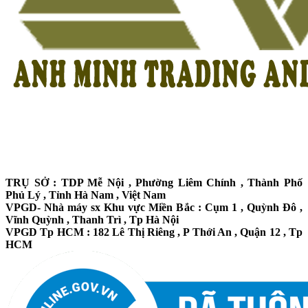
TRỤ SỞ : TDP Mễ Nội , Phường Liêm Chính , Thành Phố
Phủ Lý , Tỉnh Hà Nam , Việt Nam
VPGD- Nhà máy sx Khu vực Miền Bắc : Cụm 1 , Quỳnh Đô ,
Vĩnh Quỳnh , Thanh Trì , Tp Hà Nội
VPGD Tp HCM : 182 Lê Thị Riêng , P Thới An , Quận 12 , Tp
HCM