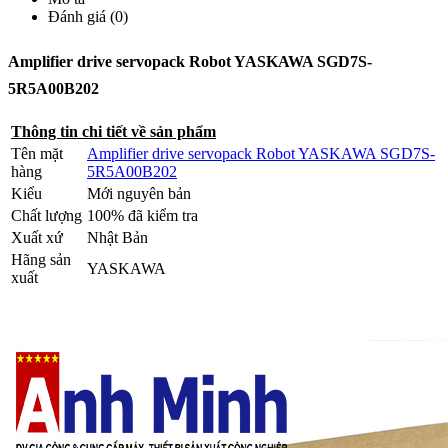
Đánh giá (0)
Amplifier drive servopack Robot YASKAWA SGD7S-
5R5A00B202
Thông tin chi tiết về sản phẩm
Tên mặt
Amplifier drive servopack Robot YASKAWA SGD7S-
hàng
5R5A00B202
Kiểu
Mới nguyên bản
Chất lượng
100% đã kiểm tra
Xuất xứ
Nhật Bản
Hãng sản
YASKAWA
xuất