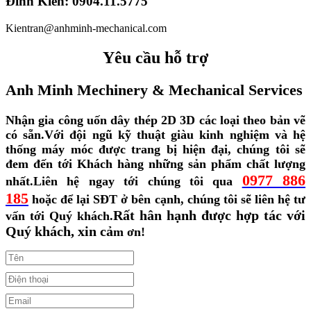
Đình Kiên: 0904.11.5775
Kientran@anhminh-mechanical.com
Yêu cầu hỗ trợ
Anh Minh Mechinery & Mechanical Services
Nhận gia công uốn dây thép 2D 3D các loại theo bản vẽ
có sẵn.
Với đội ngũ kỹ thuật giàu kinh nghiệm và hệ
thống máy móc được trang bị hiện đại, chúng tôi sẽ
đem đến tới Khách hàng những sản phẩm chất lượng
0977 886
nhất.
Liên hệ ngay tới chúng tôi qua
185
hoặc để lại SĐT ở bên cạnh, chúng tôi sẽ liên hệ tư
Rất hân hạnh được hợp tác với
vấn tới Quý khách.
Quý khách, xin cả
m ơn!