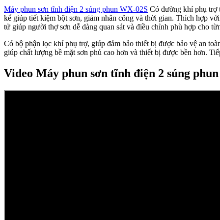
Máy phun sơn tĩnh điện 2 súng phun WX-02S
Có đường khí phụ trợ t
kể giúp tiết kiệm bột sơn, giảm nhân công và thời gian. Thích hợp với
tử giúp người thợ sơn dễ dàng quan sát và điều chỉnh phù hợp cho từ
Có bộ phận lọc khí phụ trợ, giúp đảm bảo thiết bị được bảo vệ an toà
giúp chất lượng bề mặt sơn phủ cao hơn và thiết bị được bền hơn. Tiế
Video Máy phun sơn tĩnh điện 2 súng phu