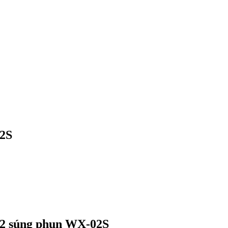
02S
n 2 súng phun WX-02S