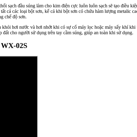
hổi sạch đầu súng làm cho kim điện cực luôn luôn sạch sẽ tạo điều kiện
 tất cả các loại bột sơn, kể cả khi bột sơn có chứa hàm lượng metalic c
ng chế độ sơn.
n khỏi hơi nước và hơi nhớt khi có sự cố máy lọc hoặc máy sấy khí khi
p đất cho người sử dụng trên tay cầm súng, giúp an toàn khi sử dụng.
n WX-02S