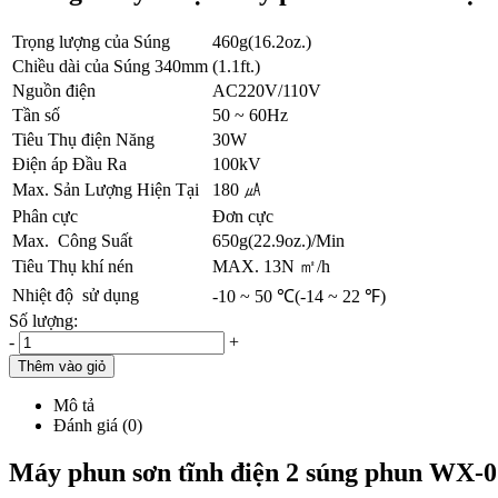
Trọng lượng của Súng
460g(16.2oz.)
Chiều dài của Súng 340mm
(1.1ft.)
Nguồn điện
AC220V/110V
Tần số
50 ~ 60Hz
Tiêu Thụ điện Năng
30W
Điện áp Đầu Ra
100kV
Max. Sản Lượng Hiện Tại
180 ㎂
Phân cực
Đơn cực
Max. Công Suất
650g(22.9oz.)/Min
Tiêu Thụ khí nén
MAX. 13N ㎡/h
Nhiệt độ sử dụng
-10 ~ 50 ℃(-14 ~ 22 ℉)
Số lượng:
-
+
Thêm vào giỏ
Mô tả
Đánh giá (0)
Máy phun sơn tĩnh điện 2 súng phun WX-