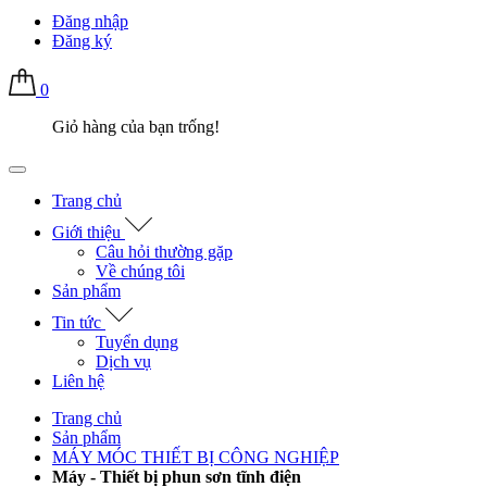
Đăng nhập
Đăng ký
0
Giỏ hàng của bạn trống!
Trang chủ
Giới thiệu
Câu hỏi thường gặp
Về chúng tôi
Sản phẩm
Tin tức
Tuyển dụng
Dịch vụ
Liên hệ
Trang chủ
Sản phẩm
MÁY MÓC THIẾT BỊ CÔNG NGHIỆP
Máy - Thiết bị phun sơn tĩnh điện