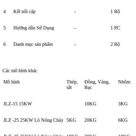
4
Kết nối cáp
-
1 Bộ
5
Hướng dẫn Sử Dụng
-
1 PC
6
Danh mục sản phẩm
-
2 Bộ
Các mô hình khác
Mô hình
Thép,
Đồng, Vàng,
Nhôm
sắt
Bạc
JLZ-15 15KW
10KG
3KG
JLZ -25 25KW Lò Nóng Chảy
5KG
20KG
6KG