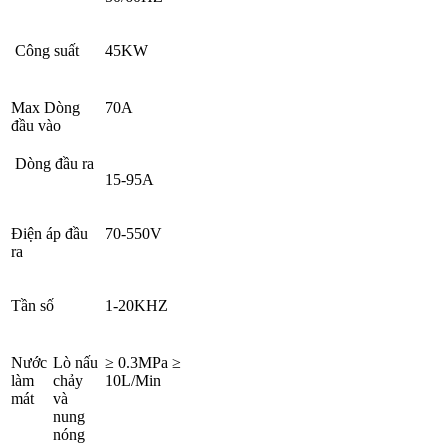
Công suất
45KW
Max Dòng
70A
đầu vào
Dòng đầu ra
15-95A
Điện áp đầu
70-550V
ra
Tần số
1-20KHZ
Nước
Lò nấu
≥ 0.3MPa ≥
làm
chảy
10L/Min
mát
và
nung
nóng