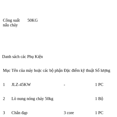
Công suất
50KG
nấu chảy
Danh sách các Phụ Kiện
Mục
Tên của máy hoặc các bộ phận
Đặc điểm kỹ thuật
Số lượng
1
JLZ-45KW
-
1 PC
2
Lò nung nóng chảy 50kg
1 Bộ
3
Chân đạp
3 core
1 PC