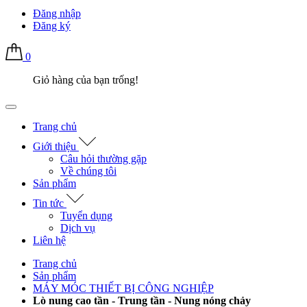
Đăng nhập
Đăng ký
0
Giỏ hàng của bạn trống!
Trang chủ
Giới thiệu
Câu hỏi thường gặp
Về chúng tôi
Sản phẩm
Tin tức
Tuyển dụng
Dịch vụ
Liên hệ
Trang chủ
Sản phẩm
MÁY MÓC THIẾT BỊ CÔNG NGHIỆP
Lò nung cao tần - Trung tần - Nung nóng chảy