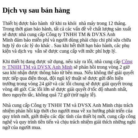
Dịch vụ sau bán hàng
Thiết bị được bảo hành từ khi ra khỏi nhà máy trong 12 tháng.
Trong thời gian bảo hành, tất cả các vấn đề về chất lượng sản xuất
sẽ được nhà cung cấp Công ty TNHH TM & DVXS Anh
Minh đảm bảo miễn phí và người dùng phải chịu chi phí sửa chữa
hợp lý do các lý do khác . Sau khi hết thời hạn bảo hành, các phụ
kiện và dịch vụ vẫn sẽ được cung cấp với mức phí hợp lý.
Khi thiết bị đang được sử dụng, nếu xảy ra lỗi, nhà cung cấp
Công
ty TNHH TM và DVSX Anh Minh
sẽ phản hồi trong vòng 2 giờ
sau khi nhận được thông báo từ bên mua. Nếu không thể giải quyết
trực tiếp qua điện thoại, đội ngũ kỹ thuật sẽ được gửi đến hiện
trường trong vòng 24 giờ và các lỗi chung sẽ được giải quyết trong
vòng 48 giờ. Các lỗi lớn sẽ được giải quyết ở tốc độ nhanh nhất,
theo nguyên tắc, không quá 72 giờ (trừ ngày lễ).
Nhà cung cấp Công ty TNHH TM và DVSX Anh Minh chịu trách
nhiệm phản hồi kịp thời cho người mua về xu hướng phát triển của
quy trình mới, giới thiệu các đặc tính của thiết bị mới, cung cấp công
nghệ và quy trình tiên tiến và chịu trách nhiệm giải thích những nghi
ngờ của người mua.