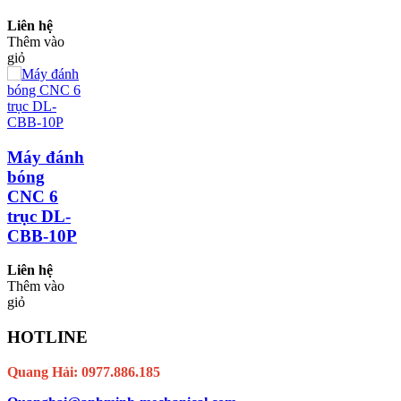
Liên hệ
Thêm vào
giỏ
Máy đánh
bóng
CNC 6
trục DL-
CBB-10P
Liên hệ
Thêm vào
giỏ
HOTLINE
Quang Hải: 0977.886.185