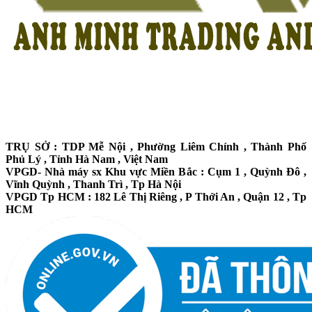
TRỤ SỞ : TDP Mễ Nội , Phường Liêm Chính , Thành Phố
Phủ Lý , Tỉnh Hà Nam , Việt Nam
VPGD- Nhà máy sx Khu vực Miền Bắc : Cụm 1 , Quỳnh Đô ,
Vĩnh Quỳnh , Thanh Trì , Tp Hà Nội
VPGD Tp HCM : 182 Lê Thị Riêng , P Thới An , Quận 12 , Tp
HCM