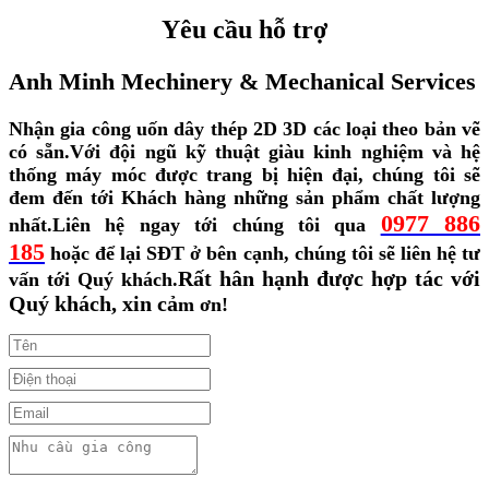
Yêu cầu hỗ trợ
Anh Minh Mechinery & Mechanical Services
Nhận gia công uốn dây thép 2D 3D các loại theo bản vẽ
có sẵn.
Với đội ngũ kỹ thuật giàu kinh nghiệm và hệ
thống máy móc được trang bị hiện đại, chúng tôi sẽ
đem đến tới Khách hàng những sản phẩm chất lượng
0977 886
nhất.
Liên hệ ngay tới chúng tôi qua
185
hoặc để lại SĐT ở bên cạnh, chúng tôi sẽ liên hệ tư
Rất hân hạnh được hợp tác với
vấn tới Quý khách.
Quý khách, xin cả
m ơn!