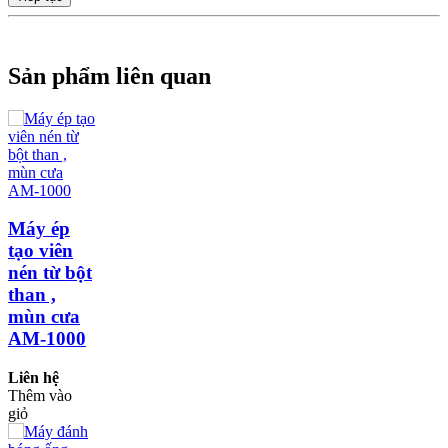
Sản phẩm liên quan
Máy ép
tạo viên
nén từ bột
than ,
mùn cưa
AM-1000
Liên hệ
Thêm vào
giỏ