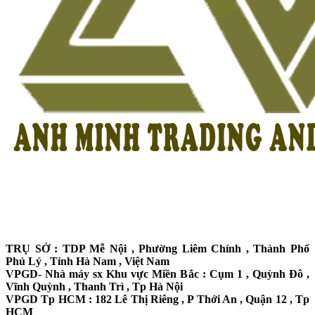
TRỤ SỞ : TDP Mễ Nội , Phường Liêm Chính , Thành Phố
Phủ Lý , Tỉnh Hà Nam , Việt Nam
VPGD- Nhà máy sx Khu vực Miền Bắc : Cụm 1 , Quỳnh Đô ,
Vĩnh Quỳnh , Thanh Trì , Tp Hà Nội
VPGD Tp HCM : 182 Lê Thị Riêng , P Thới An , Quận 12 , Tp
HCM