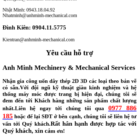
Nhật Minh: 0943.18.04.92
Nhatminh@anhminh-mechanical.com
Đình Kiên: 0904.11.5775
Kientran@anhminh-mechanical.com
Yêu cầu hỗ trợ
Anh Minh Mechinery & Mechanical Services
Nhận gia công uốn dây thép 2D 3D các loại theo bản vẽ
có sẵn.
Với đội ngũ kỹ thuật giàu kinh nghiệm và hệ
thống máy móc được trang bị hiện đại, chúng tôi sẽ
đem đến tới Khách hàng những sản phẩm chất lượng
0977 886
nhất.
Liên hệ ngay tới chúng tôi qua
185
hoặc để lại SĐT ở bên cạnh, chúng tôi sẽ liên hệ tư
Rất hân hạnh được hợp tác với
vấn tới Quý khách.
Quý khách, xin cả
m ơn!