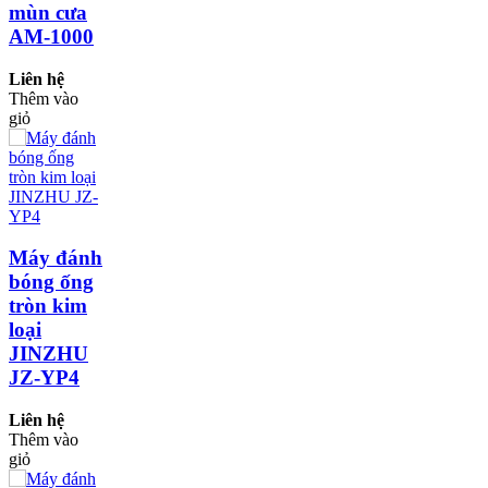
mùn cưa
AM-1000
Liên hệ
Thêm vào
giỏ
Máy đánh
bóng ống
tròn kim
loại
JINZHU
JZ-YP4
Liên hệ
Thêm vào
giỏ