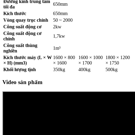
Đường kính trung tâm
650mm
tối đa
Kích thước
650mm
Vòng quay trục chính
50 ~ 2000
Công suất động cơ
2kw
Công suất động cơ
1,7kw
chính
Công suất thùng
1m³
nghiền
Kích thước máy (L × W
1600 × 800
1600 × 1000
1800 × 1200
× H) (mm3)
× 1600
× 1700
× 1750
Khối lượng tịnh
350kg
400kg
500kg
Video sản phẩm