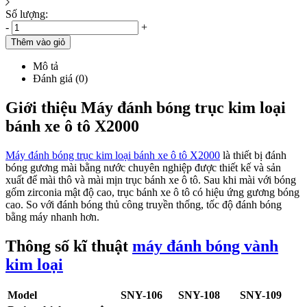
Số lượng:
-
+
Thêm vào giỏ
Mô tả
Đánh giá (0)
Giới thiệu Máy đánh bóng trục kim loại
bánh xe ô tô X2000
Máy đánh bóng trục kim loại bánh xe ô tô X2000
là thiết bị đánh
bóng gương mài bằng nước chuyên nghiệp được thiết kế và sản
xuất để mài thô và mài mịn trục bánh xe ô tô. Sau khi mài với bóng
gốm zirconia mật độ cao, trục bánh xe ô tô có hiệu ứng gương bóng
cao. So với đánh bóng thủ công truyền thống, tốc độ đánh bóng
bằng máy nhanh hơn.
Thông số kĩ thuật
máy đánh bóng vành
kim loại
Model
SNY-106
SNY-108
SNY-109