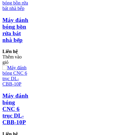
Máy đánh
bóng bồn
rửa bát
nhà bếp
Liên hệ
Thêm vào
giỏ
Máy đánh
bóng
CNC 6
trục DL-
CBB-10P
Liên hệ