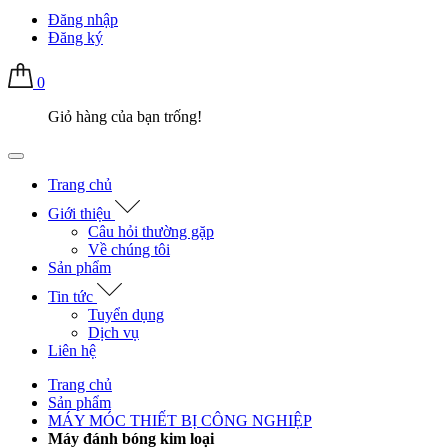
Đăng nhập
Đăng ký
0
Giỏ hàng của bạn trống!
Trang chủ
Giới thiệu
Câu hỏi thường gặp
Về chúng tôi
Sản phẩm
Tin tức
Tuyển dụng
Dịch vụ
Liên hệ
Trang chủ
Sản phẩm
MÁY MÓC THIẾT BỊ CÔNG NGHIỆP
Máy đánh bóng kim loại