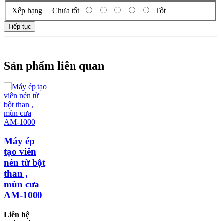
Xếp hạng
Chưa tốt
Tốt
Tiếp tục
Sản phẩm liên quan
Máy ép
tạo viên
nén từ bột
than ,
mùn cưa
AM-1000
Liên hệ