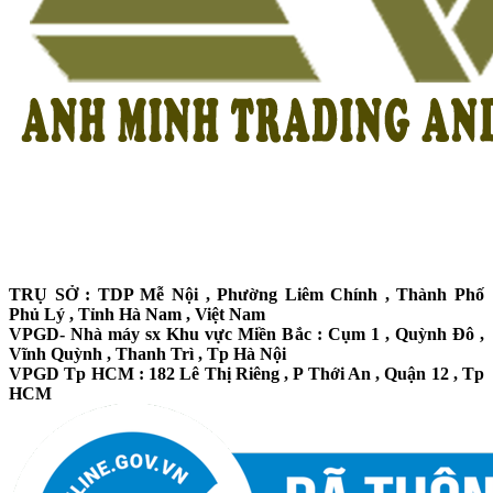
TRỤ SỞ : TDP Mễ Nội , Phường Liêm Chính , Thành Phố
Phủ Lý , Tỉnh Hà Nam , Việt Nam
VPGD- Nhà máy sx Khu vực Miền Bắc : Cụm 1 , Quỳnh Đô ,
Vĩnh Quỳnh , Thanh Trì , Tp Hà Nội
VPGD Tp HCM : 182 Lê Thị Riêng , P Thới An , Quận 12 , Tp
HCM