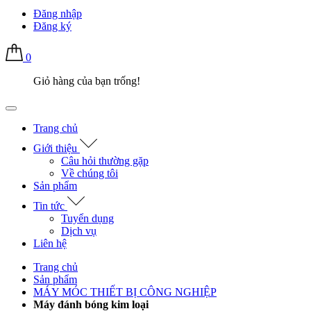
Đăng nhập
Đăng ký
0
Giỏ hàng của bạn trống!
Trang chủ
Giới thiệu
Câu hỏi thường gặp
Về chúng tôi
Sản phẩm
Tin tức
Tuyển dụng
Dịch vụ
Liên hệ
Trang chủ
Sản phẩm
MÁY MÓC THIẾT BỊ CÔNG NGHIỆP
Máy đánh bóng kim loại