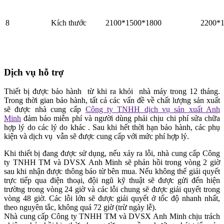
8
Kích thước
2100*1500*1800
2200*
Dịch vụ hỗ trợ
Thiết bị được bảo hành từ khi ra khỏi nhà máy trong 12 tháng.
Trong thời gian bảo hành, tất cả các vấn đề về chất lượng sản xuất
sẽ được nhà cung cấp
Công ty TNHH dịch vụ sản xuất Anh
Minh
đảm bảo miễn phí và người dùng phải chịu chi phí sửa chữa
hợp lý do các lý do khác . Sau khi hết thời hạn bảo hành, các phụ
kiện và dịch vụ vẫn sẽ được cung cấp với mức phí hợp lý.
Khi thiết bị đang được sử dụng, nếu xảy ra lỗi, nhà cung cấp Công
ty TNHH TM và DVSX Anh Minh sẽ phản hồi trong vòng 2 giờ
sau khi nhận được thông báo từ bên mua. Nếu không thể giải quyết
trực tiếp qua điện thoại, đội ngũ kỹ thuật sẽ được gửi đến hiện
trường trong vòng 24 giờ và các lỗi chung sẽ được giải quyết trong
vòng 48 giờ. Các lỗi lớn sẽ được giải quyết ở tốc độ nhanh nhất,
theo nguyên tắc, không quá 72 giờ (trừ ngày lễ).
Nhà cung cấp Công ty TNHH TM và DVSX Anh Minh chịu trách