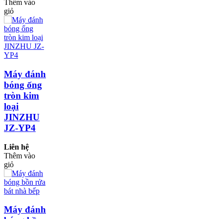
Thêm vào
giỏ
Máy đánh
bóng ống
tròn kim
loại
JINZHU
JZ-YP4
Liên hệ
Thêm vào
giỏ
Máy đánh