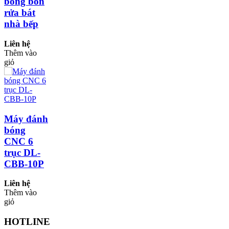
bóng bồn
rửa bát
nhà bếp
Liên hệ
Thêm vào
giỏ
Máy đánh
bóng
CNC 6
trục DL-
CBB-10P
Liên hệ
Thêm vào
giỏ
HOTLINE