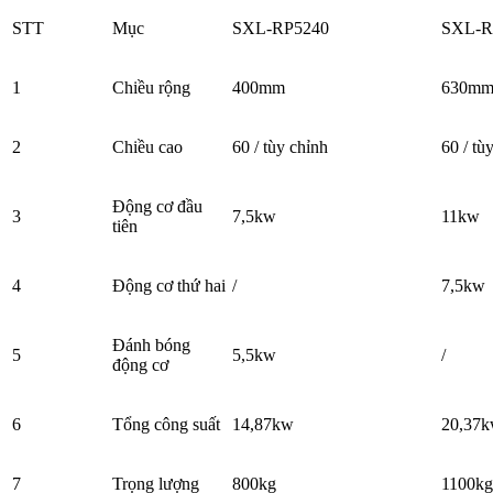
STT
Mục
SXL-RP5240
SXL-R
1
Chiều rộng
400mm
630m
2
Chiều cao
60 / tùy chỉnh
60 / tù
Động cơ đầu
3
7,5kw
11kw
tiên
4
Động cơ thứ hai
/
7,5kw
Đánh bóng
5
5,5kw
/
động cơ
6
Tổng công suất
14,87kw
20,37
7
Trọng lượng
800kg
1100kg