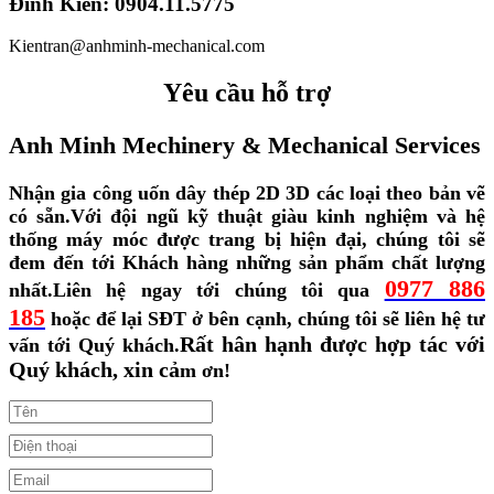
Đình Kiên: 0904.11.5775
Kientran@anhminh-mechanical.com
Yêu cầu hỗ trợ
Anh Minh Mechinery & Mechanical Services
Nhận gia công uốn dây thép 2D 3D các loại theo bản vẽ
có sẵn.
Với đội ngũ kỹ thuật giàu kinh nghiệm và hệ
thống máy móc được trang bị hiện đại, chúng tôi sẽ
đem đến tới Khách hàng những sản phẩm chất lượng
0977 886
nhất.
Liên hệ ngay tới chúng tôi qua
185
hoặc để lại SĐT ở bên cạnh, chúng tôi sẽ liên hệ tư
Rất hân hạnh được hợp tác với
vấn tới Quý khách.
Quý khách, xin cả
m ơn!