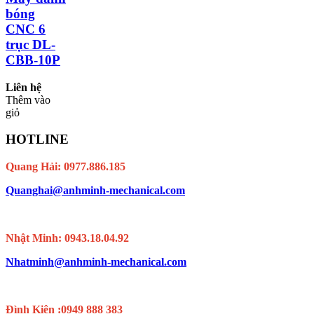
bóng
CNC 6
trục DL-
CBB-10P
Liên hệ
Thêm vào
giỏ
HOTLINE
Quang Hải: 0977.886.185
Quanghai@anhminh-mechanical.com
Nhật Minh: 0943.18.04.92
Nhatminh@anhminh-mechanical.com
Đình Kiên :0949 888 383