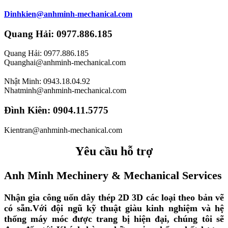
Dinhkien@anhminh-mechanical.com
Quang Hải: 0977.886.185
Quang Hải: 0977.886.185
Quanghai@anhminh-mechanical.com
Nhật Minh: 0943.18.04.92
Nhatminh@anhminh-mechanical.com
Đình Kiên: 0904.11.5775
Kientran@anhminh-mechanical.com
Yêu cầu hỗ trợ
Anh Minh Mechinery & Mechanical Services
Nhận gia công uốn dây thép 2D 3D các loại theo bản vẽ
có sẵn.
Với đội ngũ kỹ thuật giàu kinh nghiệm và hệ
thống máy móc được trang bị hiện đại, chúng tôi sẽ