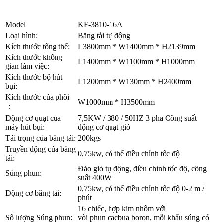
Model
KF-3810-16A
Loại hình:
Băng tải tự động
Kích thước tổng thể:
L3800mm * W1400mm * H2139mm
Kích thước không
L1400mm * W1100mm * H1000mm
gian làm việc:
Kích thước bộ hút
L1200mm * W130mm * H2400mm
bụi:
Kích thước của phôi
W1000mm * H3500mm
：
Động cơ quạt của
7,5KW / 380 / 50HZ 3 pha Công suất
máy hút bụi:
động cơ quạt gió
Tải trọng của băng tải:
200kgs
Truyền động của băng
0,75kw, có thể điều chỉnh tốc độ
tải:
Đảo gió tự động, điều chỉnh tốc độ, công
Súng phun:
suất 400W
0,75kw, có thể điều chỉnh tốc độ 0-2 m /
Động cơ băng tải:
phút
16 chiếc, hợp kim nhôm với
Số lượng Súng phun:
vòi phun cacbua boron, mỗi khẩu súng có