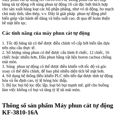
băng tải tự động với súng phun tự động 16 cái đặc biệt thích hợp
cho sản xuất hàng loạt các bộ phận phẳng, như vỏ di động, bo mạch
chủ máy tính, tấm thép, v.v. Đây là giải pháp phun tự động phổ
biến giúp vận hành dễ dàng và hiệu suất cao.
đi qua để hoàn thiện
bề mặt liên tục.
Các tính năng của máy phun cát tự động
1. Tốc độ băng tải có thể được điều chỉnh vô cấp bởi biến tần dựa
trên nhu cầu thực tế.
2. Số lượng súng phun có thể được cấu hình 8 chiếc, 12 chiếc, 16
chiếc hoặc nhiều hơn, Đầu phun bằng vật liệu boron cacbua chống
mài mòn.
3. Súng phun tự động có thể được điều khiển với tốc độ và góc
xoay có thể điều chỉnh, để bao phủ nhiều diện tích bề mặt hơn.
4. Sử dụng hệ thống điều khiển PLC tiên tiến đạt được tính tự động
hóa và ổn định cao, tỷ lệ hỏng hóc thấp.
5. Bộ lọc bụi bộ lọc độc lập, loại bỏ bụi mạnh mẽ, giữ cho buồng
làm việc không có bụi và tăng tỷ lệ tái mài mòn.
Thông số sản phẩm Máy phun cát tự động
KF-3810-16A