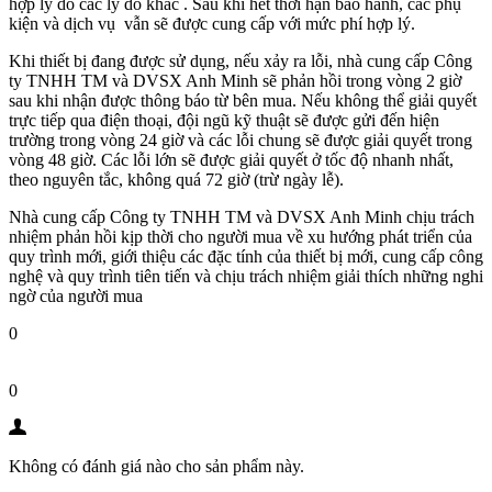
hợp lý do các lý do khác . Sau khi hết thời hạn bảo hành, các phụ
kiện và dịch vụ vẫn sẽ được cung cấp với mức phí hợp lý.
Khi thiết bị đang được sử dụng, nếu xảy ra lỗi,
nhà cung cấp Công
ty TNHH TM và DVSX Anh Minh
sẽ phản hồi trong vòng 2 giờ
sau khi nhận được thông báo từ bên mua. Nếu không thể giải quyết
trực tiếp qua điện thoại, đội ngũ kỹ thuật sẽ được gửi đến hiện
trường trong vòng 24 giờ và các lỗi chung sẽ được giải quyết trong
vòng 48 giờ. Các lỗi lớn sẽ được giải quyết ở tốc độ nhanh nhất,
theo nguyên tắc, không quá 72 giờ (trừ ngày lễ).
Nhà cung cấp
Công ty TNHH TM và DVSX Anh Minh
chịu trách
nhiệm phản hồi kịp thời cho người mua về xu hướng phát triển của
quy trình mới, giới thiệu các đặc tính của thiết bị mới, cung cấp công
nghệ và quy trình tiên tiến và chịu trách nhiệm giải thích những nghi
ngờ của người mua
0
0
Không có đánh giá nào cho sản phẩm này.