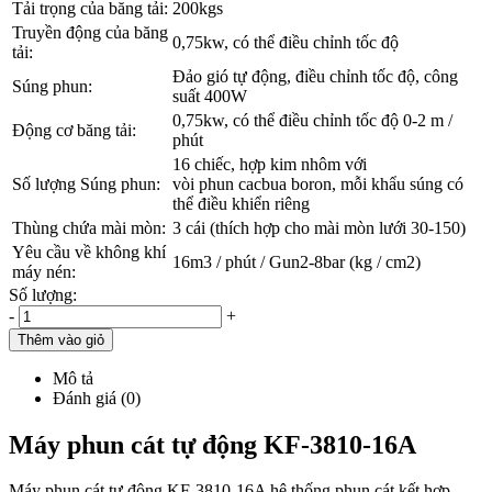
Tải trọng của băng tải:
200kgs
Truyền động của băng
0,75kw, có thể điều chỉnh tốc độ
tải:
Đảo gió tự động, điều chỉnh tốc độ, công
Súng phun:
suất 400W
0,75kw, có thể điều chỉnh tốc độ 0-2 m /
Động cơ băng tải:
phút
16 chiếc, hợp kim nhôm với
Số lượng Súng phun:
vòi phun cacbua boron, mỗi khẩu súng có
thể điều khiển riêng
Thùng chứa mài mòn:
3 cái (thích hợp cho mài mòn lưới 30-150)
Yêu cầu về không khí
16m3 / phút / Gun2-8bar (kg / cm2)
máy nén:
Số lượng:
-
+
Thêm vào giỏ
Mô tả
Đánh giá (0)
Máy phun cát tự động KF-3810-16A
Máy phun cát tự động KF-3810-16A hệ thống phun cát kết hợp