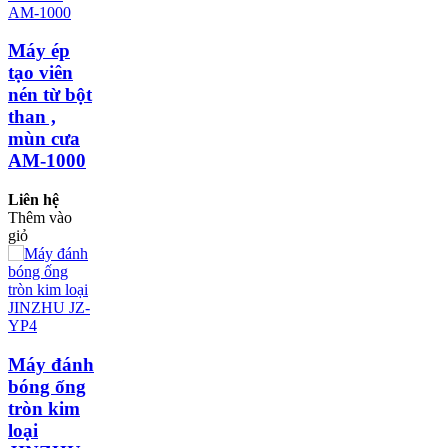
Máy ép
tạo viên
nén từ bột
than ,
mùn cưa
AM-1000
Liên hệ
Thêm vào
giỏ
Máy đánh
bóng ống
tròn kim
loại