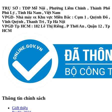
TRỤ SỞ : TDP Mễ Nội , Phường Liêm Chính , Thành Phố
Phủ Lý , Tỉnh Hà Nam , Việt Nam
VPGD- Nhà máy sx Khu vực Miền Bắc : Cụm 1 , Quỳnh Đô ,
Vĩnh Quỳnh , Thanh Trì , Tp Hà Nội
VPGD Tp HCM : 182 Lê Thị Riêng , P Thới An , Quận 12 , Tp
HCM
Thông tin chính sách
Giới thiệu