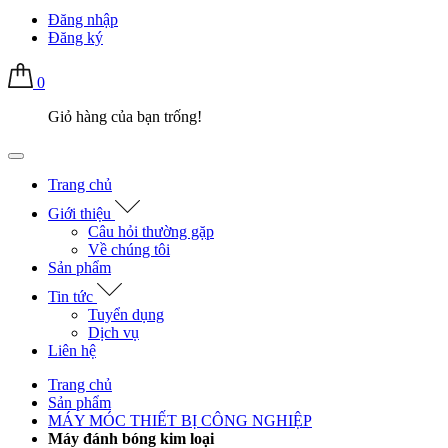
Đăng nhập
Đăng ký
0
Giỏ hàng của bạn trống!
Trang chủ
Giới thiệu
Câu hỏi thường gặp
Về chúng tôi
Sản phẩm
Tin tức
Tuyển dụng
Dịch vụ
Liên hệ
Trang chủ
Sản phẩm
MÁY MÓC THIẾT BỊ CÔNG NGHIỆP
Máy đánh bóng kim loại