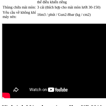
thể điều khiển riêng
Thùng chứa mài mòn:
3 cái (thích hợp cho mài mòn lưới 30-150)
Yêu cầu về không khí
16m3 / phút / Gun2-8bar (kg / cm2)
máy nén: