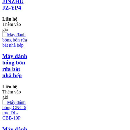
JINZHU
JZ-YP4
Liên hệ
Thêm vào
giỏ
Máy đánh
bóng bồn
rửa bát
nhà bếp
Liên hệ
Thêm vào
giỏ
Máy đánh